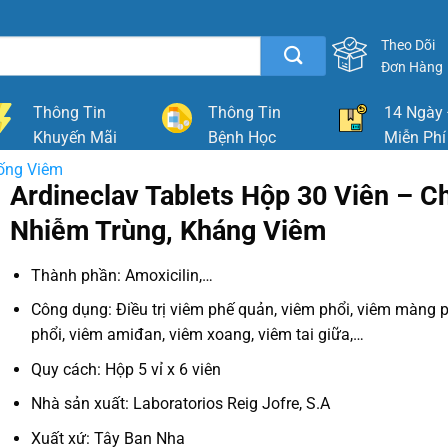
Theo Dõi
Đơn Hàng
Thông Tin
Thông Tin
14 Ngày 
Khuyến Mãi
Bệnh Học
Miễn Phí
ống Viêm
Ardineclav Tablets Hộp 30 Viên – C
Nhiễm Trùng, Kháng Viêm
Thành phần: Amoxicilin,…
Công dụng: Điều trị viêm phế quản, viêm phổi, viêm màng p
phổi, viêm amiđan, viêm xoang, viêm tai giữa,…
Quy cách: Hộp 5 vỉ x 6 viên
Nhà sản xuất: Laboratorios Reig Jofre, S.A
Xuất xứ: Tây Ban Nha