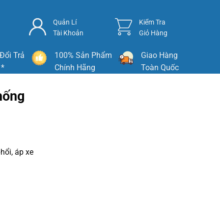
Quản Lí
Kiểm Tra
Tài Khoản
Giỏ Hàng
Đổi Trả
100% Sản Phẩm
Giao Hàng
 *
Chính Hãng
Toàn Quốc
hống
hổi, áp xe