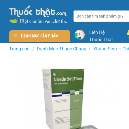
Skip
to
Tìm
content
kiếm:
Liên Hệ
DANH MỤC SẢN PHẨM
Thuốc Thật
Trang chủ
/
Danh Mục Thuốc Chung
/
Kháng Sinh – Ch