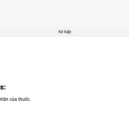
hô hấp
s:
hần của thuốc.