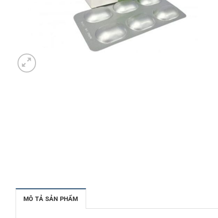
MÔ TẢ SẢN PHẨM