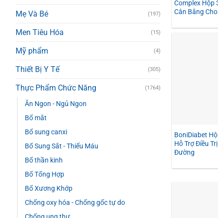
Complex Hộp 3
Cân Bằng Chol
Mẹ Và Bé
(197)
Men Tiêu Hóa
(15)
Mỹ phẩm
(4)
Thiết Bị Y Tế
(305)
Thực Phẩm Chức Năng
(1764)
Ăn Ngon - Ngủ Ngon
Bổ mắt
Bổ sung canxi
BoniDiabet Hộ
Hỗ Trợ Điều Tr
Bổ Sung Sắt - Thiếu Máu
Đường
Bổ thần kinh
Bổ Tổng Hợp
Bổ Xương Khớp
Chống oxy hóa - Chống gốc tự do
Chống ung thư