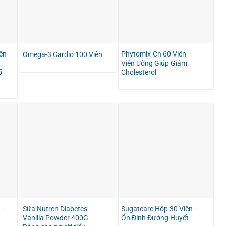
ên
Phytomix-Ch 60 Viên –
Omega-3 Cardio 100 Viên
Viên Uống Giúp Giảm
ố
Cholesterol
 –
Sữa Nutren Diabetes
Sugatcare Hộp 30 Viên –
Vanilla Powder 400G –
Ổn Định Đường Huyết