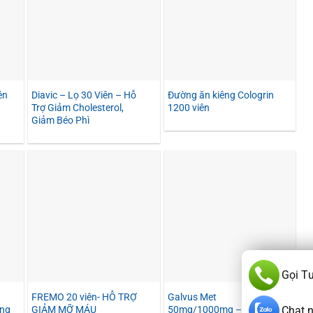
ên
Diavic – Lọ 30 Viên – Hỗ
Đường ăn kiêng Cologrin
Trợ Giảm Cholesterol,
1200 viên
Giảm Béo Phì
Gọi T
FREMO 20 viên- HỖ TRỢ
Galvus Met
Chat 
ờng
GIẢM MỠ MÁU
50mg/1000mg – Kiểm