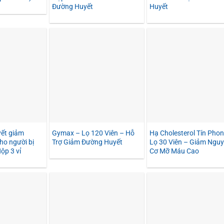
Đường Huyết
Huyết
yết giảm
Gymax – Lọ 120 Viên – Hỗ
Hạ Cholesterol Tín Pho
ho người bị
Trợ Giảm Đường Huyết
Lọ 30 Viên – Giảm Nguy
ộp 3 vỉ
Cơ Mỡ Máu Cao