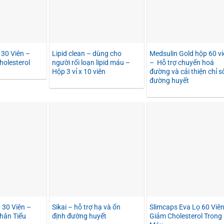
 30 Viên –
Lipid clean – dùng cho
Medsulin Gold hộp 60 vi
holesterol
người rối loạn lipid máu –
– Hỗ trợ chuyển hoá
Hộp 3 vỉ x 10 viên
đường và cải thiện chỉ s
đường huyết
30 Viên –
Sikai – hỗ trợ hạ và ổn
Slimcaps Eva Lọ 60 Viên
hân Tiểu
định đường huyết
Giảm Cholesterol Trong