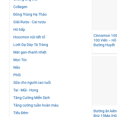
Collagen
Đông Trùng Hạ Thảo
Giải Rượu - Cai rượu
Hô hấp
Cinnamon 10
Hoocmon nội tiết tố
100 Viên – Hỗ
Loét Dạ Dày-Tá Tràng
Đường Huyết
Mát gan-thanh nhiệt
Mọc Tóc
Não
Phổi
Sữa cho người cao tuổi
Tai - Mũi - Họng
Tăng Cường Miễn Dịch
Tăng cường tuần hoàn máu
Đường ăn kiê
Tiểu Đêm
Briz 15Mg (Hộ