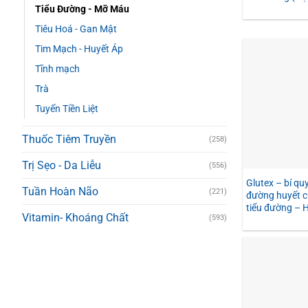
Tiểu Đường - Mỡ Máu
Tiêu Hoá - Gan Mật
Tim Mạch - Huyết Áp
Tĩnh mạch
Trà
Tuyến Tiền Liệt
Thuốc Tiêm Truyền
(258)
Trị Sẹo - Da Liễu
(556)
Glutex – bí qu
Tuần Hoàn Não
(221)
đường huyết c
tiểu đường – H
Vitamin- Khoáng Chất
(593)