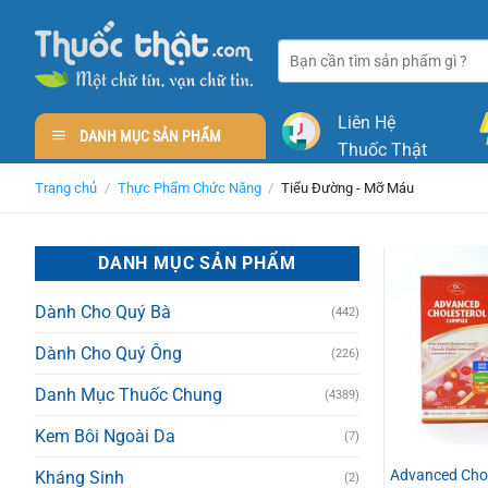
Skip
to
Tìm
content
kiếm:
Liên Hệ
DANH MỤC SẢN PHẨM
Thuốc Thật
Trang chủ
/
Thực Phẩm Chức Năng
/
Tiểu Đường - Mỡ Máu
DANH MỤC SẢN PHẨM
Dành Cho Quý Bà
(442)
Dành Cho Quý Ông
(226)
Danh Mục Thuốc Chung
(4389)
Kem Bôi Ngoài Da
(7)
Advanced Chol
Kháng Sinh
(2)