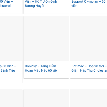
0 Viên –
Viên – Hỗ Trợ Ổn Định
Support Olympian – 60
esterol
Đường Huyết
viên
p 60 Viên –
Bonioxy – Tăng Tuần
Botimac – Hộp 20 Gói –
ị Bệnh Tiểu
Hoàn Máu Não 60 viên
Giảm Hấp Thu Cholester