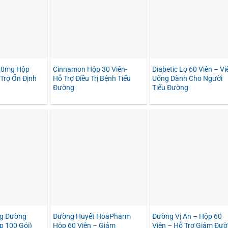
00mg Hộp
Cinnamon Hộp 30 Viên-
Diabetic Lọ 60 Viên – Vi
 Trợ Ổn Định
Hỗ Trợ Điều Trị Bệnh Tiểu
Uống Dành Cho Người
Đường
Tiểu Đường
ng Đường
Đường Huyết HoaPharm
Đường Vị An – Hộp 60
p 100 Gói)
Hộp 60 Viên – Giảm
Viên – Hỗ Trợ Giảm Đư