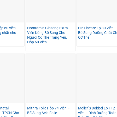
p 60 viên –
Homtamin Ginseng Extra
HP Lincare Lọ 30 Viên –
 chất cho
Viên Uống Bổ Sung Cho
Bổ Sung Dưỡng Chất C
Người Có Thể Trạng Yếu.
Cơ Thể
Hộp 60 Viên
natal
Mithra Folic Hộp 74 Viên –
Moller’S Dobbel Lọ 112
 – TPCN Cho
Bổ Sung Acid Folic
viên – Dinh Dưỡng Toàn