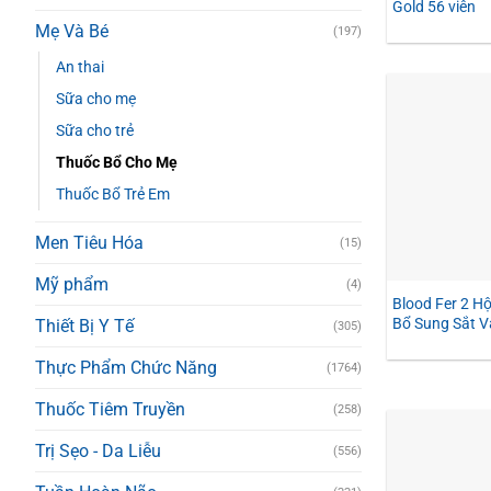
Gold 56 viên
Mẹ Và Bé
(197)
An thai
Sữa cho mẹ
Sữa cho trẻ
Thuốc Bổ Cho Mẹ
Thuốc Bổ Trẻ Em
Men Tiêu Hóa
(15)
Mỹ phẩm
(4)
Blood Fer 2 Hộ
Bổ Sung Sắt Và
Thiết Bị Y Tế
(305)
Thực Phẩm Chức Năng
(1764)
Thuốc Tiêm Truyền
(258)
Trị Sẹo - Da Liễu
(556)