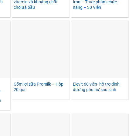
nh
vitamin và khoáng chất
Iron – Thực phẩm chức
cho Bà bầu
năng – 30 Viên
Cốm lợi sữa Promilk – Hộp
Elevit 60 viên- hỗ trợ dinh
,
20 gói
dưỡng phụ nữ sau sinh
n