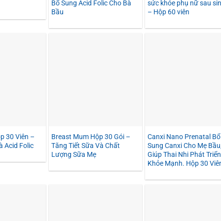
Bổ Sung Acid Folic Cho Bà
sức khỏe phụ nữ sau si
Bầu
– Hộp 60 viên
p 30 Viên –
Breast Mum Hộp 30 Gói –
Canxi Nano Prenatal Bổ
 Acid Folic
Tăng Tiết Sữa Và Chất
Sung Canxi Cho Mẹ Bầu
Lượng Sữa Mẹ
Giúp Thai Nhi Phát Triển
Khỏe Mạnh. Hộp 30 Viê