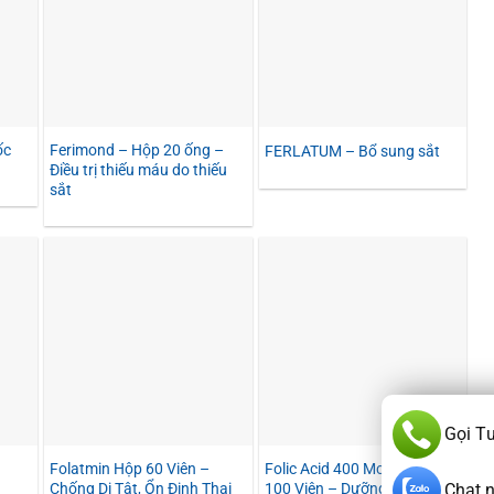
ốc
Ferimond – Hộp 20 ống –
FERLATUM – Bổ sung sắt
Điều trị thiếu máu do thiếu
sắt
Gọi T
Folatmin Hộp 60 Viên –
Folic Acid 400 Mcg Hộp
Chat 
Chống Dị Tật, Ổn Định Thai
100 Viên – Dưỡng Chất