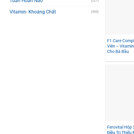
Tuần Hoàn Não
(221)
Vitamin- Khoáng Chất
(593)
F1 Care Compl
Viên – Vitami
Cho Bà Bầu
Ferovital Hộp 
Điều Trị Thiếu