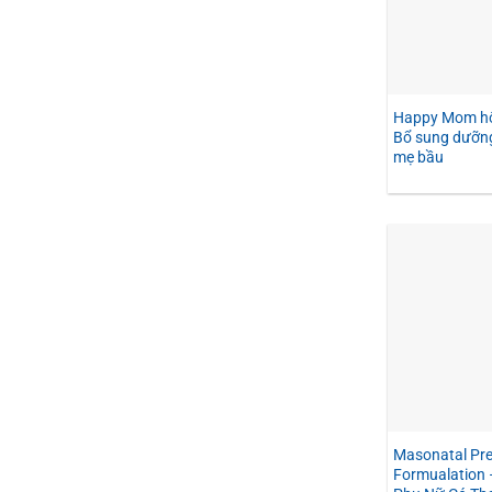
Happy Mom hộ
Bổ sung dưỡng
mẹ bầu
Masonatal Pre
Formualation