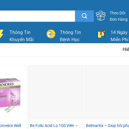
Theo Dõi
Đơn Hàng
Thông Tin
Thông Tin
14 Ngày 
Khuyến Mãi
Bệnh Học
Miễn Phí
Hiể
nveice Well
Be Folic Acid Lọ 100 Viên –
Belmarita – Giúp hồi ph