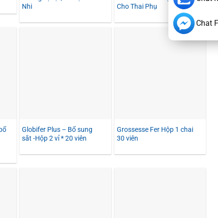
Nhi
Cho Thai Phụ
Chat 
bổ
Globifer Plus – Bổ sung
Grossesse Fer Hộp 1 chai
sắt -Hộp 2 vỉ * 20 viên
30 viên