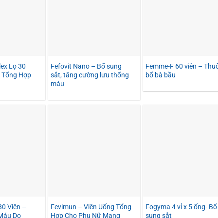
ex Lọ 30
Fefovit Nano – Bổ sung
Femme-F 60 viên – Thu
n Tổng Hợp
sắt, tăng cường lưu thống
bổ bà bầu
máu
30 Viên –
Fevimun – Viên Uống Tổng
Fogyma 4 vỉ x 5 ống- Bổ
 Máu Do
Hợp Cho Phụ Nữ Mang
sung sắt