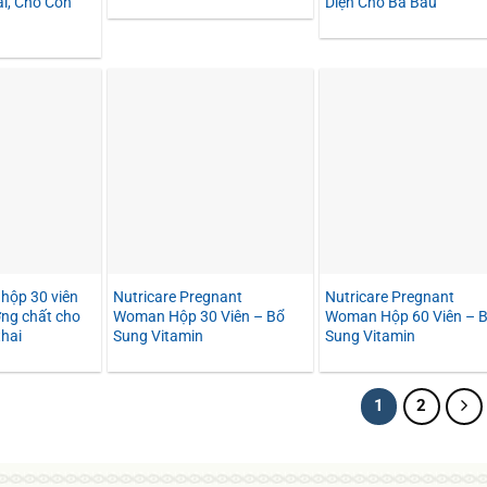
i, Cho Con
Diện Cho Bà Bầu
 hộp 30 viên
Nutricare Pregnant
Nutricare Pregnant
ng chất cho
Woman Hộp 30 Viên – Bổ
Woman Hộp 60 Viên – 
hai
Sung Vitamin
Sung Vitamin
1
2