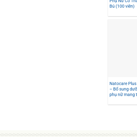
Phụ Nữ Có Tha
Bú (100 viên)
Natocare Plus
– Bổ sung dưỡ
phụ nữ mang t