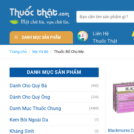
Skip
to
Tìm
content
kiếm:
Liên Hệ
DANH MỤC SẢN PHẨM
Thuốc Thật
Trang chủ
/
Mẹ Và Bé
/
Thuốc Bổ Cho Mẹ
DANH MỤC SẢN PHẨM
Dành Cho Quý Bà
(442)
Dành Cho Quý Ông
(226)
Danh Mục Thuốc Chung
(4389)
Kem Bôi Ngoài Da
(7)
Blackmores Co
Kháng Sinh
(2)