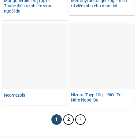
Mangoherpin 2% (10g) –
Metrogyl denta gel 20g – điều
Thuốc điều trị nhiễm virus
trị viêm nha chu mạn tính
ngoài da
Nizoral Tuýp 10g – Điều Trị
Neomezols
Nấm Ngoài Da
1
2