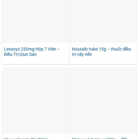
Lesaxys 250mg Hộp 7 Viên –
lotusalic tube 15g – thuốc điều
Điều Trị Giun Sán
trị vẩy nến