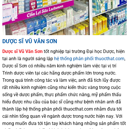
DƯỢC SĨ VŨ VĂN SƠN
Dược sĩ
Vũ Văn Sơn
tốt nghiệp tại trường Đại học Dượ
c
, hiện
tại
anh là người sáng lập
hệ thống phân phối thuocthat.com
,
Dược sĩ
Sơn
có
nhiều
năm kinh nghiệm làm việc tại vị trí
Trình dược viên tại các hãng dược phẩm
lớn trong nước
.
Trong quá trình
công tác và
làm việc, anh đã tích lũy được
rất nhiều
kinh nghiệm cũng như
kiến thức
vàng trong cuộc
sống
về dược phẩm,
thực phẩm chức năng,
mỹ phẩm thấu
hiểu được
nhu cầu của bác sĩ
cũng như
bệnh nhân
anh đã
thành lập hệ thống phân phối thuocthat.com nhằm đưa tới
cái nhìn tổng quan về ngành dược trong nước
hiện nay
.
Với
mong muốn đưa tới tận tay khách hàng những sản phẩm tốt