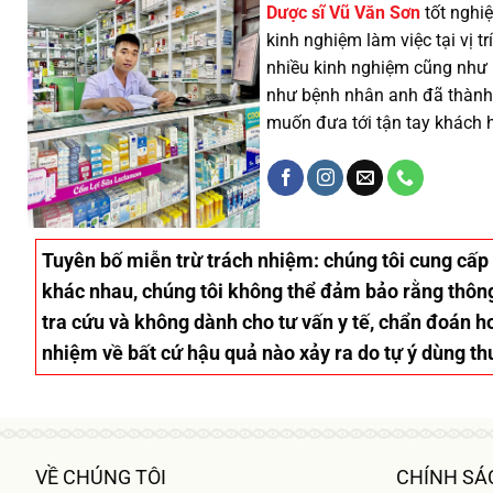
Dược sĩ
Vũ Văn Sơn
tốt nghiệ
kinh nghiệm làm việc tại vị 
nhiều
kinh nghiệm cũng như
như
bệnh nhân
anh đã thành
muốn đưa tới tận tay khách 
Tuyên bố miễn trừ trách nhiệm
: chúng tôi cung cấp
khác nhau, chúng tôi không thể đảm bảo rằng thông 
tra cứu và không dành cho tư vấn y tế, chẩn đoán ho
nhiệm về bất cứ hậu quả nào xảy ra do tự ý dùng th
VỀ CHÚNG TÔI
CHÍNH SÁ