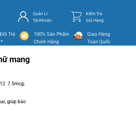
Quản Lí
Kiểm Tra
Tài Khoản
Giỏ Hàng
Đổi Trả
100% Sản Phẩm
Giao Hàng
 *
Chính Hãng
Toàn Quốc
 nữ mang
B12 7.5mcg;
ai, giúp bào