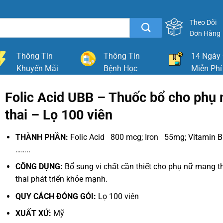
Theo Dõi
Đơn Hàng
Thông Tin
Thông Tin
14 Ngày 
Khuyến Mãi
Bệnh Học
Miễn Phí
Folic Acid UBB – Thuốc bổ cho phụ
thai – Lọ 100 viên
THÀNH PHẦN:
Folic Acid 800 mcg; Iron 55mg; Vitamin 
……..
CÔNG DỤNG:
Bổ sung vi chất cần thiết cho phụ nữ mang th
thai phát triển khỏe mạnh.
QUY CÁCH ĐÓNG GÓI:
Lọ 100 viên
XUẤT XỨ:
Mỹ