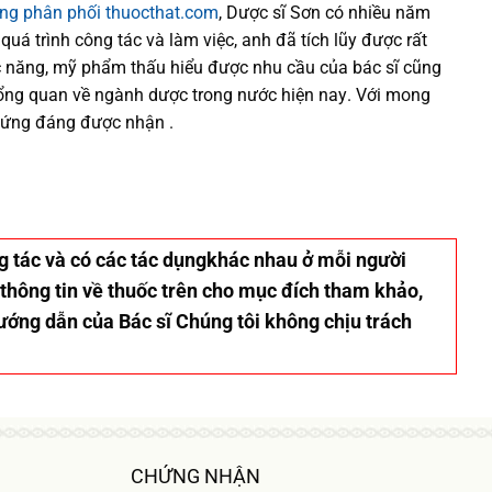
ống phân phối thuocthat.com
, Dược sĩ
Sơn
có
nhiều
năm
 quá trình
công tác và
làm việc, anh đã tích lũy được rất
 năng,
mỹ phẩm thấu hiểu được
nhu cầu của bác sĩ
cũng
tổng quan về ngành dược trong nước
hiện nay
.
Với mong
xứng đáng được nhận .
ơng tác và có các tác dụngkhác nhau ở mỗi người
 thông tin về thuốc trên cho mục đích tham khảo,
hướng dẫn của Bác sĩ Chúng tôi không chịu trách
CHỨNG NHẬN