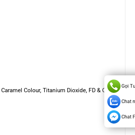
Gọi T
, Caramel Colour, Titanium Dioxide, FD & C
Chat 
Chat 