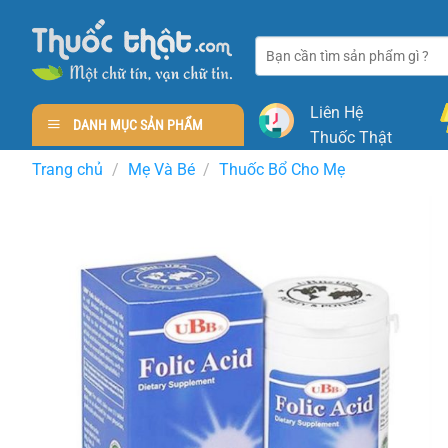
Skip
to
Tìm
content
kiếm:
Liên Hệ
DANH MỤC SẢN PHẨM
Thuốc Thật
Trang chủ
/
Mẹ Và Bé
/
Thuốc Bổ Cho Mẹ