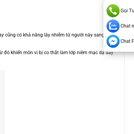
Gọi T
Chat 
này cũng có khả năng lây nhiễm từ người này sang
Chat 
Từ đó khiến môn vị bị co thắt làm lớp niêm mạc dạ dày