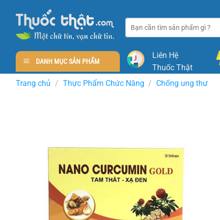
Skip
to
Tìm
content
kiếm:
Liên Hệ
DANH MỤC SẢN PHẨM
Thuốc Thật
Trang chủ
/
Thực Phẩm Chức Năng
/
Chống ung thư