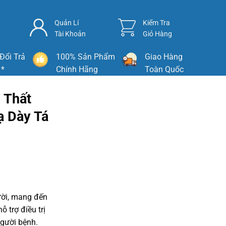
Quản Lí
Kiểm Tra
Tài Khoản
Giỏ Hàng
Đổi Trả
100% Sản Phẩm
Giao Hàng
 *
Chính Hãng
Toàn Quốc
 Thất
ạ Dày Tá
ười, mang đến
ỗ trợ điều trị
người bệnh.