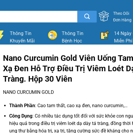
Theo Dõi
Đơn Hàng
Thông Tin
Thông Tin
14 Ngày 
Khuyến Mãi
Bệnh Học
Miễn Phí
Nano Curcumin Gold Viên Uống Tam
Xạ Đen Hỗ Trợ Điều Trị Viêm Loét D
Tràng. Hộp 30 Viên
NANO CURCUMIN GOLD
Thành Phần
: Cao tam thất, cao xạ đen, nano curcumin,…
Công Dụng
: Có nhiều tác dụng tốt đối với sức khỏe con ng
hiệu quả trong điều trị viêm loét dạ dày tá tràng, đồng thời h
ung thư bằng hóa trị, xạ trị, tăng cường sức đề kháng cho 