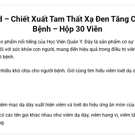
 – Chiết Xuất Tam Thất Xạ Đen
Tăng 
Bệnh
– Hộp 30 Viên
n phẩm nổi tiếng của Học Viện Quân Y. Đây là sản phẩm có sự k
với sức khỏe con người, mang đến hiệu quả trong điều trị viêm l
i bệnh.
nhiều khó chịu cho người bệnh. Giờ cùng tìm hiểu viêm loét dạ dà
 niêm mạc dạ dày xuất hiện viêm và loét do hiệu ứng ăn mòn của a
ó các tên gọi khác nhau như viêm dạ dày, viêm hang vị, viêm tâm v
ng.