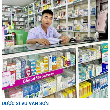
DƯỢC SĨ VŨ VĂN SƠN