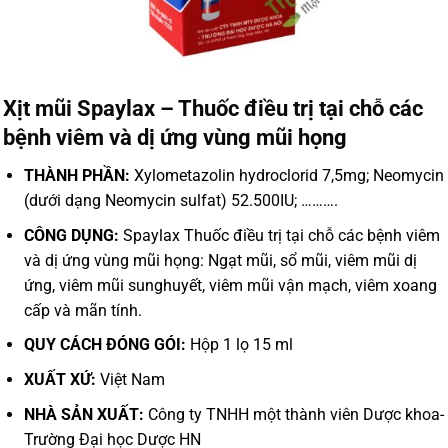
Xịt mũi Spaylax – Thuốc điều trị tại chỗ các
bệnh viêm và dị ứng vùng mũi họng
THÀNH PHẦN:
Xylometazolin hydroclorid 7,5mg;
Neomycin
(dưới dạng Neomycin sulfat) 52.500IU; ……….
CÔNG DỤNG:
Spaylax Thuốc điều trị tại chỗ các bệnh viêm
và dị ứng vùng mũi họng: Ngạt mũi, sổ mũi, viêm mũi dị
ứng, viêm mũi sunghuyết, viêm mũi vận mạch, viêm xoang
cấp và mãn tính.
QUY CÁCH ĐÓNG GÓI:
Hộp 1 lọ 15 ml
XUẤT XỨ:
Việt Nam
NHÀ SẢN XUẤT:
Công ty TNHH một thành viên Dược khoa-
Trường Đại học Dược HN