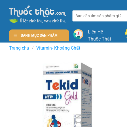
Skip
to
Tìm
content
kiếm:
Liên Hệ
DANH MỤC SẢN PHẨM
Thuốc Thật
Trang chủ
/
Vitamin- Khoáng Chất