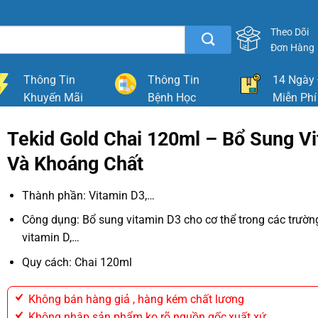
Theo Dõi
Đơn Hàng
Thông Tin
Thông Tin
14 Ngày 
Khuyến Mãi
Bệnh Học
Miễn Phí
Tekid Gold Chai 120ml – Bổ Sung V
Và Khoáng Chất
Thành phần: Vitamin D3,…
Công dụng: Bổ sung vitamin D3 cho cơ thể trong các trườn
vitamin D,…
Quy cách: Chai 120ml
Không bán hàng giả , hàng kém chất lương
Không nhập sản phẩm ko rõ nguồn gốc,xuất xứ