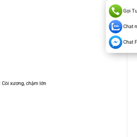
Gọi T
Chat 
Chat 
: Còi xương, chậm lớn