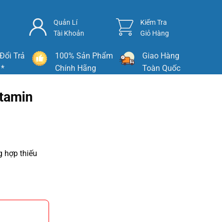
Quản Lí
Kiểm Tra
Tài Khoản
Giỏ Hàng
Đổi Trả
100% Sản Phẩm
Giao Hàng
 *
Chính Hãng
Toàn Quốc
itamin
g hợp thiếu