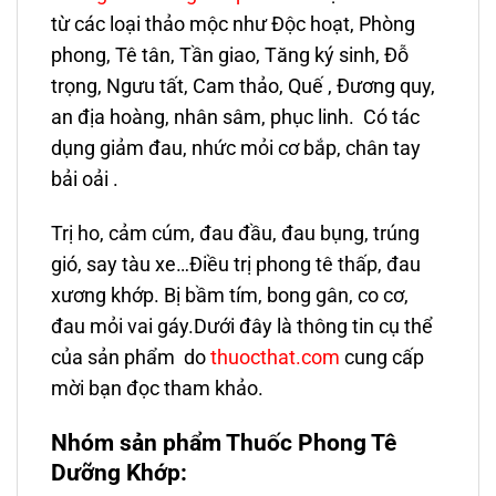
từ các loại thảo mộc như Độc hoạt, Phòng
phong, Tê tân, Tần giao, Tăng ký sinh, Đỗ
trọng, Ngưu tất, Cam thảo, Quế , Đương quy,
an địa hoàng, nhân sâm, phục linh. Có tác
dụng giảm đau, nhức mỏi cơ bắp, chân tay
bải oải .
Trị ho, cảm cúm, đau đầu, đau bụng, trúng
gió, say tàu xe…Điều trị phong tê thấp, đau
xương khớp. Bị bầm tím, bong gân, co cơ,
đau mỏi vai gáy.Dưới đây là thông tin cụ thể
của sản phẩm do
thuocthat.com
cung cấp
mời bạn đọc tham khảo.
Nhóm sản phẩm Thuốc Phong Tê
Dưỡng Khớp: