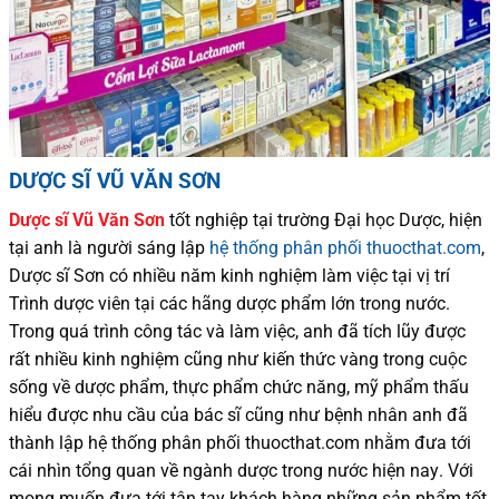
DƯỢC SĨ VŨ VĂN SƠN
Dược sĩ
Vũ Văn Sơn
tốt nghiệp tại trường Đại học Dượ
c
, hiện
tại
anh là người sáng lập
hệ thống phân phối thuocthat.com
,
Dược sĩ
Sơn
có
nhiều
năm kinh nghiệm làm việc tại vị trí
Trình dược viên tại các hãng dược phẩm
lớn trong nước
.
Trong quá trình
công tác và
làm việc, anh đã tích lũy được
rất nhiều
kinh nghiệm cũng như
kiến thức
vàng trong cuộc
sống
về dược phẩm,
thực phẩm chức năng,
mỹ phẩm thấu
hiểu được
nhu cầu của bác sĩ
cũng như
bệnh nhân
anh đã
thành lập hệ thống phân phối thuocthat.com nhằm đưa tới
cái nhìn tổng quan về ngành dược trong nước
hiện nay
.
Với
mong muốn đưa tới tận tay khách hàng những sản phẩm tốt