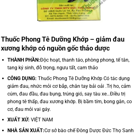
Thuốc Phong Tê Dưỡng Khớp – giảm đau
xương khớp có nguồn gốc thảo dược
THÀNH PHẦN:
Độc hoạt, thanh táo, phòng phong, tế tân,
tang ký sinh, đỗ trọng, ngưu tất, cam thảo
CÔNG DỤNG:
Thuốc Phong Tê Dưỡng Khớp Có tác dụng
giảm đau, nhức mỏi cơ bắp, chân tay bải oải .Trị ho, cảm
cúm, đau đầu, đau bụng, trúng gió, say tàu xe…Điều trị
phong tê thấp, đau xương khớp. Bị bầm tím, bong gân, co
cơ, đau mỏi vai gáy.
XUẤT XỨ:
VIỆT NAM
NHÀ SẢN XUẤT:
Cơ sở bào chế Đông Dược Đức Thọ Sanh