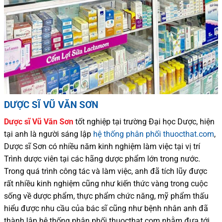
DƯỢC SĨ VŨ VĂN SƠN
Dược sĩ
Vũ Văn Sơn
tốt nghiệp tại trường Đại học Dượ
c
, hiện
tại
anh là người sáng lập
hệ thống phân phối thuocthat.com
,
Dược sĩ
Sơn
có
nhiều
năm kinh nghiệm làm việc tại vị trí
Trình dược viên tại các hãng dược phẩm
lớn trong nước
.
Trong quá trình
công tác và
làm việc, anh đã tích lũy được
rất nhiều
kinh nghiệm cũng như
kiến thức
vàng trong cuộc
sống
về dược phẩm,
thực phẩm chức năng,
mỹ phẩm thấu
hiểu được
nhu cầu của bác sĩ
cũng như
bệnh nhân
anh đã
thành lập hệ thống phân phối thuocthat.com nhằm đưa tới