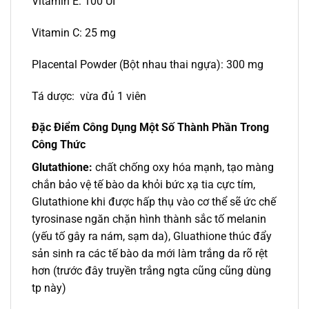
Vitamin E: 100 UI
Vitamin C: 25 mg
Placental Powder (Bột nhau thai ngựa): 300 mg
Tá dược: vừa đủ 1 viên
Đặc Điểm Công Dụng Một Số Thành Phần Trong
Công Thức
Glutathione:
chất chống oxy hóa mạnh, tạo màng
chắn bảo vệ tế bào da khỏi bức xạ tia cực tím,
Glutathione khi được hấp thụ vào cơ thể sẽ ức chế
tyrosinase ngăn chặn hình thành sắc tố melanin
(yếu tố gây ra nám, sạm da), Gluathione thúc đẩy
sản sinh ra các tế bào da mới làm trắng da rõ rệt
hơn (trước đây truyền trắng ngta cũng cũng dùng
tp này)