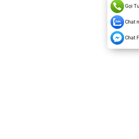
Gọi T
Chat 
Chat 