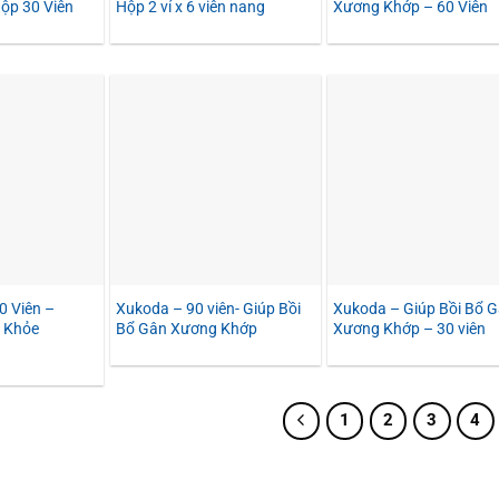
ộp 30 Viên
Hộp 2 vỉ x 6 viên nang
Xương Khớp – 60 Viên
0 Viên –
Xukoda – 90 viên- Giúp Bồi
Xukoda – Giúp Bồi Bổ 
 Khỏe
Bổ Gân Xương Khớp
Xương Khớp – 30 viên
1
2
3
4