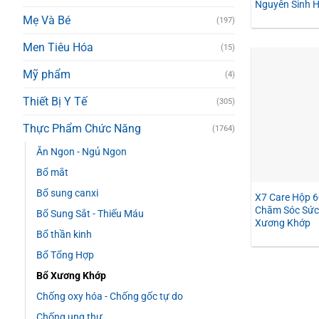
Nguyên Sinh H
Mẹ Và Bé
(197)
Men Tiêu Hóa
(15)
Mỹ phẩm
(4)
Thiết Bị Y Tế
(305)
Thực Phẩm Chức Năng
(1764)
Ăn Ngon - Ngủ Ngon
Bổ mắt
Bổ sung canxi
X7 Care Hộp 6
Chăm Sóc Sức
Bổ Sung Sắt - Thiếu Máu
Xương Khớp
Bổ thần kinh
Bổ Tổng Hợp
Bổ Xương Khớp
Chống oxy hóa - Chống gốc tự do
Chống ung thư