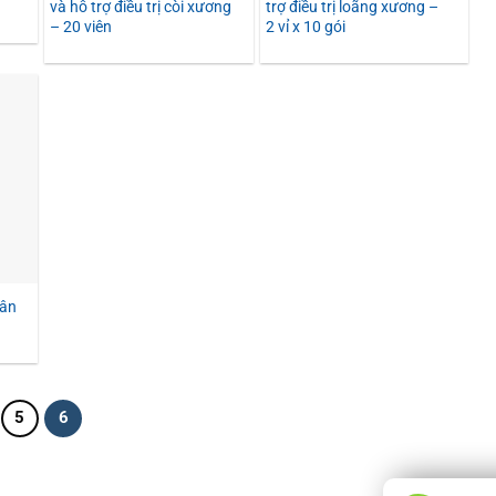
và hỗ trợ điều trị còi xương
trợ điều trị loãng xương –
– 20 viên
2 vỉ x 10 gói
Gân
5
6