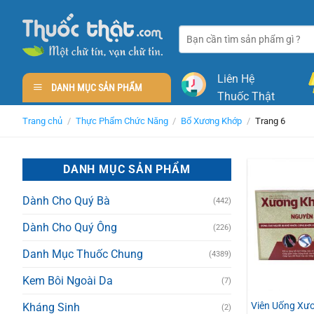
Skip
to
Tìm
content
kiếm:
Liên Hệ
DANH MỤC SẢN PHẨM
Thuốc Thật
Trang chủ
/
Thực Phẩm Chức Năng
/
Bổ Xương Khớp
/
Trang 6
DANH MỤC SẢN PHẨM
Dành Cho Quý Bà
(442)
Dành Cho Quý Ông
(226)
Danh Mục Thuốc Chung
(4389)
Kem Bôi Ngoài Da
(7)
Viên Uống Xư
Kháng Sinh
(2)