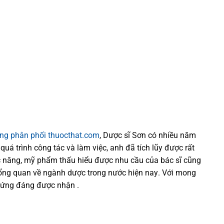
ống phân phối thuocthat.com
, Dược sĩ
Sơn
có
nhiều
năm
 quá trình
công tác và
làm việc, anh đã tích lũy được rất
 năng,
mỹ phẩm thấu hiểu được
nhu cầu của bác sĩ
cũng
tổng quan về ngành dược trong nước
hiện nay
.
Với mong
xứng đáng được nhận .