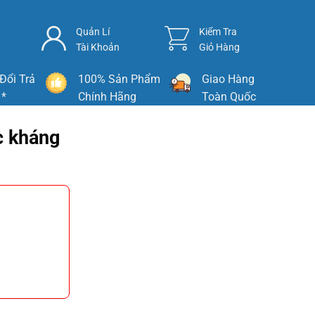
Quản Lí
Kiểm Tra
Tài Khoản
Giỏ Hàng
Đổi Trả
100% Sản Phẩm
Giao Hàng
 *
Chính Hãng
Toàn Quốc
c kháng