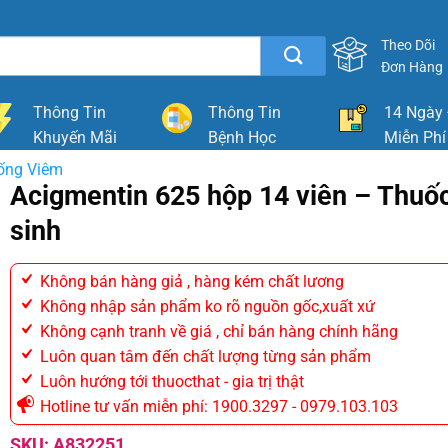
Theo Dõi
Đơn Hàng
Thông Tin
Thông Tin
14 Ngày 
Khuyến Mãi
Bệnh Học
Miễn Phí
ống Viêm
Acigmentin 625 hộp 14 viên – Thuố
sinh
Không bán hàng giả , hàng kém chất lương
Không nhập sản phẩm ko rõ nguồn gốc,xuất xứ
Không cạnh tranh về giá , chỉ bán hàng chính hãng
Luôn quan tâm đến chất lượng từng sản phẩm
Luôn hướng tới thuocthat - gia trị thật
Hotline tư vấn miễn phí: 1900.3297 - 0979.103.103
SKU:
A832251