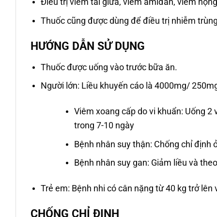
Điều trị viêm tai giữa, viêm amiđan, viêm họn
Thuốc cũng được dùng để điều trị nhiễm trùng 
HƯỚNG DẪN SỬ DỤNG
Thuốc được uống vào trước bữa ăn.
Người lớn: Liều khuyến cáo là 4000mg/ 250mg
Viêm xoang cấp do vi khuẩn: Uống 2 v
trong 7-10 ngày
Bệnh nhân suy thận: Chống chỉ định ở
Bệnh nhân suy gan: Giảm liều và the
Trẻ em: Bệnh nhi có cân nặng từ 40 kg trở lên 
CHỐNG CHỈ ĐỊNH