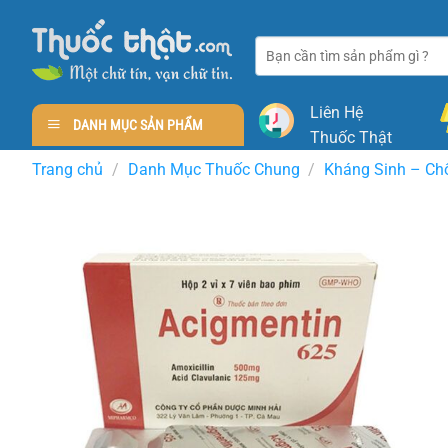
Skip
to
Tìm
content
kiếm:
Liên Hệ
DANH MỤC SẢN PHẨM
Thuốc Thật
Trang chủ
/
Danh Mục Thuốc Chung
/
Kháng Sinh – Ch