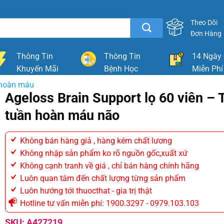
Theo Dõi
Đơn Hàng
Thông Tin
Thông Tin
14 Ngày 
Khuyến Mãi
Bệnh Học
Miễn Phí
 hoàn máu
Ageloss Brain Support lọ 60 viên – 
tuần hoàn máu não
Không bán hàng giả , hàng kém chất lương
Không nhập sản phẩm ko rõ nguồn gốc,xuất xứ
Không cạnh tranh về giá , chỉ bán hàng chính hãng
Luôn quan tâm đến chất lượng từng sản phẩm
Luôn hướng tới thuocthat - gia trị thật
Hotline tư vấn miễn phí: 1900.3297 - 0979.103.103
SKU:
A427219