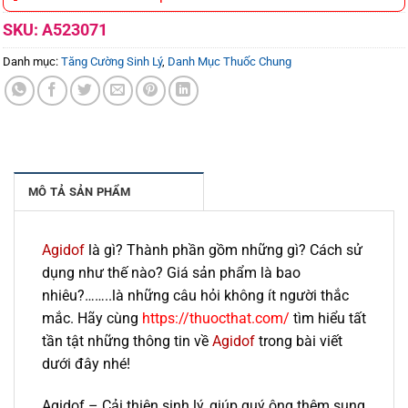
SKU:
A523071
Danh mục:
Tăng Cường Sinh Lý
,
Danh Mục Thuốc Chung
MÔ TẢ SẢN PHẨM
Agidof
là gì? Thành phần gồm những gì? Cách sử
dụng như thế nào? Giá sản phẩm là bao
nhiêu?……..là những câu hỏi không ít người thắc
mắc. Hãy cùng
https://thuocthat.com/
tìm hiểu tất
tần tật những thông tin về
Agidof
trong bài viết
dưới đây nhé!
Agidof – Cải thiện sinh lý, giúp quý ông thêm sung