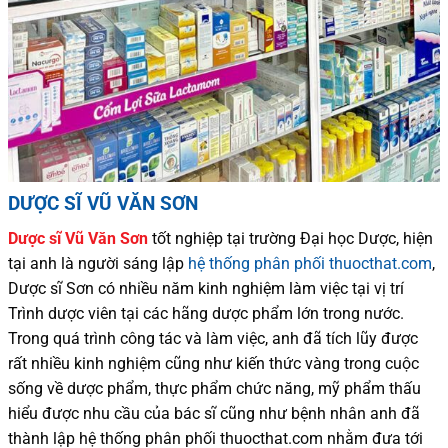
DƯỢC SĨ VŨ VĂN SƠN
Dược sĩ
Vũ Văn Sơn
tốt nghiệp tại trường Đại học Dượ
c
, hiện
tại
anh là người sáng lập
hệ thống phân phối thuocthat.com
,
Dược sĩ
Sơn
có
nhiều
năm kinh nghiệm làm việc tại vị trí
Trình dược viên tại các hãng dược phẩm
lớn trong nước
.
Trong quá trình
công tác và
làm việc, anh đã tích lũy được
rất nhiều
kinh nghiệm cũng như
kiến thức
vàng trong cuộc
sống
về dược phẩm,
thực phẩm chức năng,
mỹ phẩm thấu
hiểu được
nhu cầu của bác sĩ
cũng như
bệnh nhân
anh đã
thành lập hệ thống phân phối thuocthat.com nhằm đưa tới