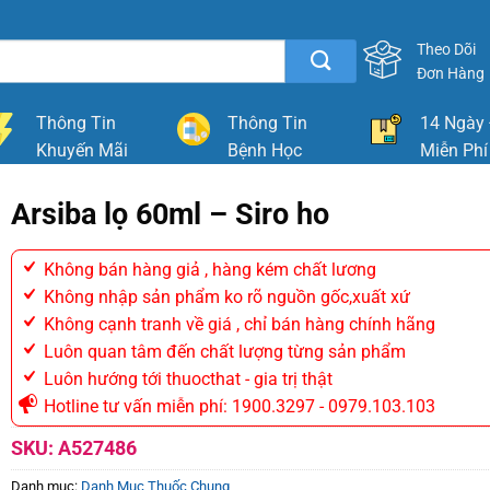
Theo Dõi
Đơn Hàng
Thông Tin
Thông Tin
14 Ngày 
Khuyến Mãi
Bệnh Học
Miễn Phí
Arsiba lọ 60ml – Siro ho
Không bán hàng giả , hàng kém chất lương
Không nhập sản phẩm ko rõ nguồn gốc,xuất xứ
Không cạnh tranh về giá , chỉ bán hàng chính hãng
Luôn quan tâm đến chất lượng từng sản phẩm
Luôn hướng tới thuocthat - gia trị thật
Hotline tư vấn miễn phí: 1900.3297 - 0979.103.103
SKU:
A527486
Danh mục:
Danh Mục Thuốc Chung