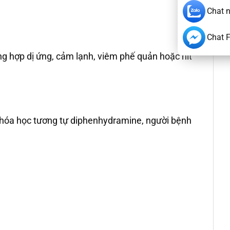
Chat 
Chat 
ng hợp dị ứng, cảm lạnh, viêm phế quản hoặc hít
 hóa học tương tự diphenhydramine, người bệnh