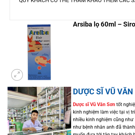
QUÝ KHÁCH CÓ THỂ THAM KHẢO THÊM CÁC 
Arsiba lọ 60ml – Sir
DƯỢC SĨ VŨ VĂN
Dược sĩ
Vũ Văn Sơn
tốt nghiệ
kinh nghiệm làm việc tại vị 
nhiều
kinh nghiệm cũng như
như
bệnh nhân
anh đã thành
muốn đưa tới tận tay khách 