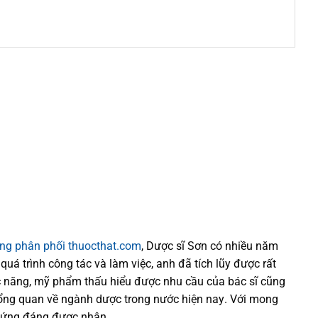
ống phân phối thuocthat.com
, Dược sĩ
Sơn
có
nhiều
năm
 quá trình
công tác và
làm việc, anh đã tích lũy được rất
 năng,
mỹ phẩm thấu hiểu được
nhu cầu của bác sĩ
cũng
tổng quan về ngành dược trong nước
hiện nay
.
Với mong
xứng đáng được nhận .