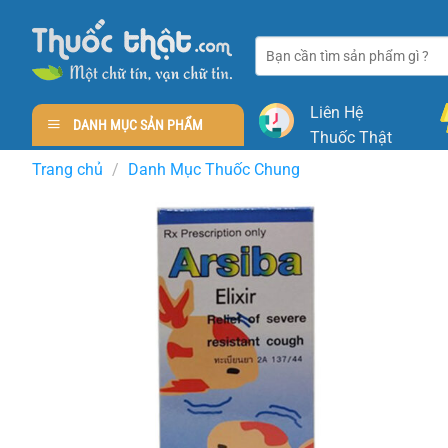
Skip
to
Tìm
content
kiếm:
Liên Hệ
DANH MỤC SẢN PHẨM
Thuốc Thật
Trang chủ
/
Danh Mục Thuốc Chung