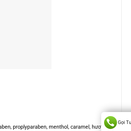
Gọi T
araben, proplyparaben, menthol, caramel, hương vị