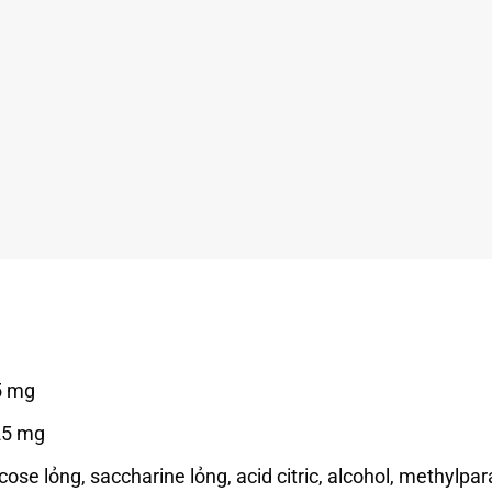
5 mg
25 mg
ucose lỏng, saccharine lỏng, acid citric, alcohol, methylp