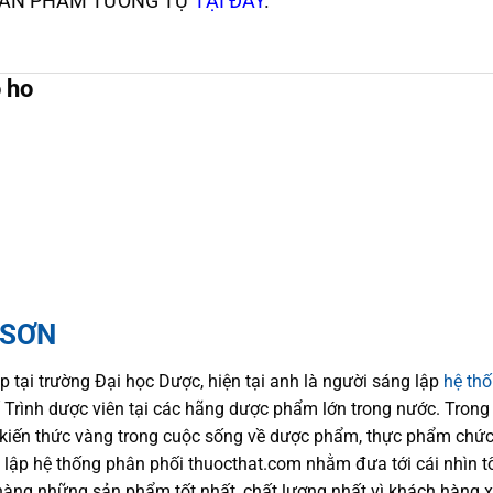
SẢN PHẨM TƯƠNG TỰ
TẠI ĐÂY
.
o ho
 SƠN
p tại trường Đại học Dượ
c
, hiện
tại
anh là người sáng lập
hệ th
trí Trình dược viên tại các hãng dược phẩm
lớn trong nước
. Trong
kiến thức
vàng trong cuộc sống
về dược phẩm,
thực phẩm chức
 lập hệ thống phân phối thuocthat.com nhằm đưa tới
cái nhìn 
hàng những sản phẩm tốt nhất, chất lượng nhất vì khách hàng 