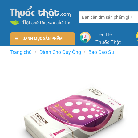
Skip
to
Tìm
content
kiếm:
Liên Hệ
DANH MỤC SẢN PHẨM
Thuốc Thật
Trang chủ
/
Dành Cho Quý Ông
/
Bao Cao Su