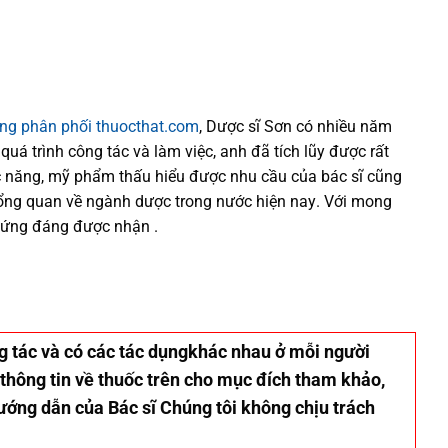
ống phân phối thuocthat.com
, Dược sĩ
Sơn
có
nhiều
năm
 quá trình
công tác và
làm việc, anh đã tích lũy được rất
 năng,
mỹ phẩm thấu hiểu được
nhu cầu của bác sĩ
cũng
tổng quan về ngành dược trong nước
hiện nay
.
Với mong
xứng đáng được nhận .
ơng tác và có các tác dụngkhác nhau ở mỗi người
 thông tin về thuốc trên cho mục đích tham khảo,
hướng dẫn của Bác sĩ Chúng tôi không chịu trách