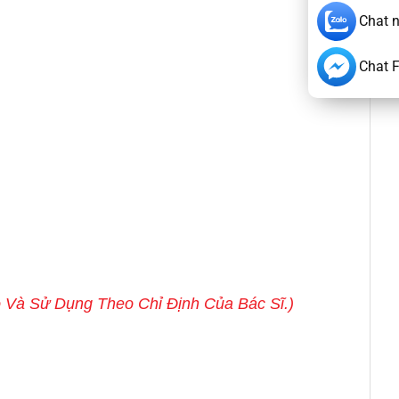
Chat 
Chat 
o Và Sử Dụng Theo Chỉ Định Của Bác Sĩ.)