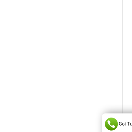
Gọi T