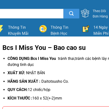
Theo Dõi
Đơn Hàng
Thông Tin
Thông Tin
14 Ngày 
Khuyến Mãi
Bệnh Học
Miễn Phí
Bcs I Miss You – Bao cao su
CÔNG DỤNG:Bcs I Miss You
tránh thai,tránh các bệnh lây
đường tình dục
XUẤT XỨ:
NHẬT BẢN
HÃNG SẢN XUẤT :
Daitotsusho Co.
QUY CÁCH:
12 chiếc/hộp
KÍCH THƯỚC :
160 x 52(+-2)mm