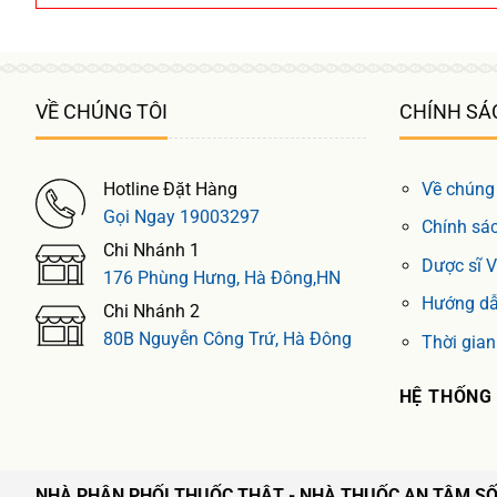
VỀ CHÚNG TÔI
CHÍNH SÁ
Hotline Đặt Hàng
Về chúng 
Gọi Ngay 19003297
Chính sác
Chi Nhánh 1
Dược sĩ 
176 Phùng Hưng, Hà Đông,HN
Hướng dẫ
Chi Nhánh 2
80B Nguyễn Công Trứ, Hà Đông
Thời gian
HỆ THỐNG
NHÀ PHÂN PHỐI THUỐC THẬT - NHÀ THUỐC AN TÂM SỐ