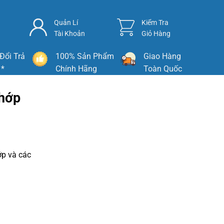
Quản Lí
Kiểm Tra
Tài Khoản
Giỏ Hàng
Đổi Trả
100% Sản Phẩm
Giao Hàng
 *
Chính Hãng
Toàn Quốc
khớp
ớp và các