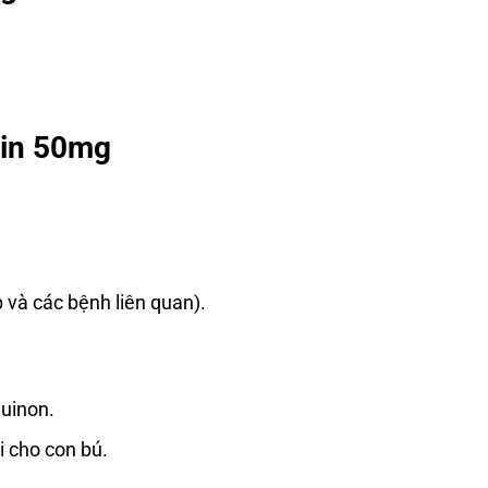
cin 50mg
 và các bệnh liên quan).
uinon.
i cho con bú.