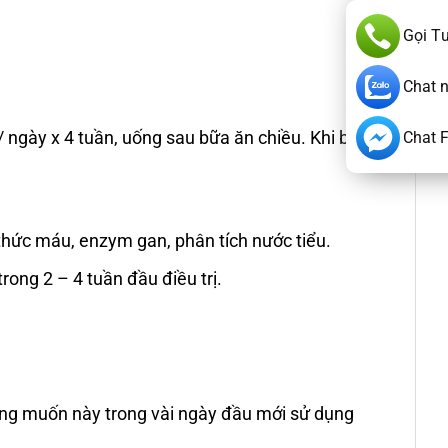
Gọi T
Chat 
n/ ngày x 4 tuần, uống sau bữa ăn chiều. Khi bệnh
Chat 
g thức máu, enzym gan, phân tích nước tiểu.
ong 2 – 4 tuần đầu điều trị.
ng muốn này trong vài ngày đầu mới sử dụng