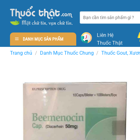
Skip
to
Tìm
content
kiếm:
Liên Hệ
DANH MỤC SẢN PHẨM
Thuốc Thật
Trang chủ
/
Danh Mục Thuốc Chung
/
Thuốc Gout, Xươ