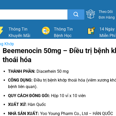
Theo Dõi
Đơn Hàng
Thông Tin
Thông Tin
14 Ngày 
Khuyến Mãi
Bệnh Học
Miễn Phí
ng Khớp
Beemenocin 50mg – Điều trị bệnh 
thoái hóa
THÀNH PHẦN:
Diacerhein 50 mg
CÔNG DỤNG:
Điều trị bệnh khớp thoái hóa (viêm xương kh
bệnh liên quan).
QUY CÁCH ĐÓNG GÓI:
Hộp 10 vỉ x 10 viên
XUẤT XỨ:
Hàn Quốc
NHÀ SẢN XUẤT:
Yoo Young Pharm Co., Ltd – HÀN QUỐC