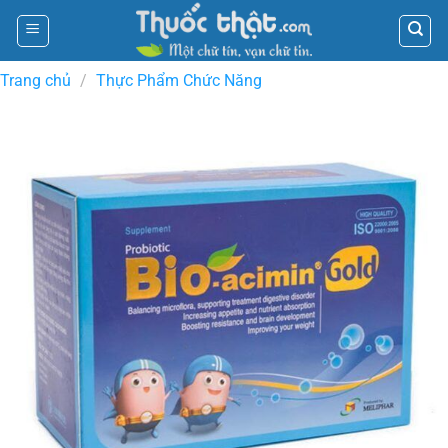
Skip
to
content
Trang chủ
/
Thực Phẩm Chức Năng