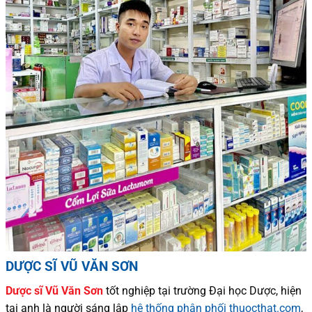
DƯỢC SĨ VŨ VĂN SƠN
Dược sĩ
Vũ Văn Sơn
tốt nghiệp tại trường Đại học Dượ
c
, hiện
tại
anh là người sáng lập
hệ thống phân phối thuocthat.com
,