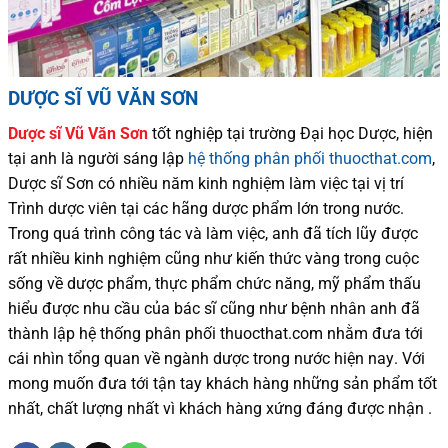
DƯỢC SĨ VŨ VĂN SƠN
Dược sĩ
Vũ Văn Sơn
tốt nghiệp tại trường Đại học Dượ
c
, hiện
tại
anh là người sáng lập
hệ thống phân phối thuocthat.com
,
Dược sĩ
Sơn
có
nhiều
năm kinh nghiệm làm việc tại vị trí
Trình dược viên tại các hãng dược phẩm
lớn trong nước
.
Trong quá trình
công tác và
làm việc, anh đã tích lũy được
rất nhiều
kinh nghiệm cũng như
kiến thức
vàng trong cuộc
sống
về dược phẩm,
thực phẩm chức năng,
mỹ phẩm thấu
hiểu được
nhu cầu của bác sĩ
cũng như
bệnh nhân
anh đã
thành lập hệ thống phân phối thuocthat.com nhằm đưa tới
cái nhìn tổng quan về ngành dược trong nước
hiện nay
.
Với
mong muốn đưa tới tận tay khách hàng những sản phẩm tốt
nhất, chất lượng nhất vì khách hàng xứng đáng được nhận .