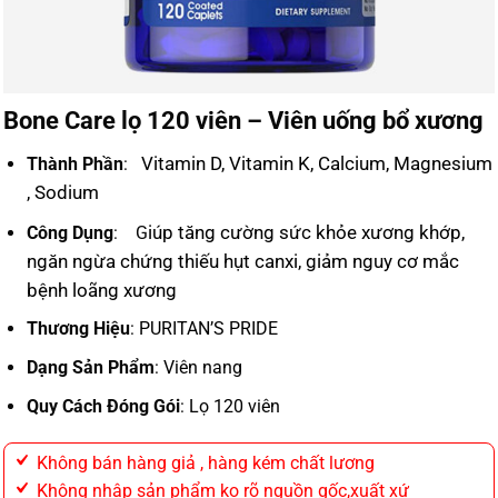
Bone Care lọ 120 viên – Viên uống bổ xương
Vitamin D,
Vitamin K,
Calcium,
Magnesium
Thành Phần
:
,
Sodium
iúp tăng cường sức khỏe xương khớp,
Công Dụng
: G
ngăn ngừa chứng thiếu hụt canxi, giảm nguy cơ mắc
bệnh loãng xương
Thương Hiệu
:
PURITAN’S PRIDE
Dạng Sản Phẩm
:
Viên nang
Quy Cách Đóng Gói
:
Lọ 120 viên
Không bán hàng giả , hàng kém chất lương
Không nhập sản phẩm ko rõ nguồn gốc,xuất xứ