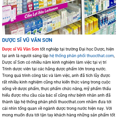
DƯỢC SĨ VŨ VĂN SƠN
Dược sĩ
Vũ Văn Sơn
tốt nghiệp tại trường Đại học Dượ
c
, hiện
tại
anh là người sáng lập
hệ thống phân phối thuocthat.com
,
Dược sĩ
Sơn
có
nhiều
năm kinh nghiệm làm việc tại vị trí
Trình dược viên tại các hãng dược phẩm
lớn trong nước
.
Trong quá trình
công tác và
làm việc, anh đã tích lũy được
rất nhiều
kinh nghiệm cũng như
kiến thức
vàng trong cuộc
sống
về dược phẩm,
thực phẩm chức năng,
mỹ phẩm thấu
hiểu được
nhu cầu của bác sĩ
cũng như
bệnh nhân
anh đã
thành lập hệ thống phân phối thuocthat.com nhằm đưa tới
cái nhìn tổng quan về ngành dược trong nước
hiện nay
.
Với
mong muốn đưa tới tận tay khách hàng những sản phẩm tốt