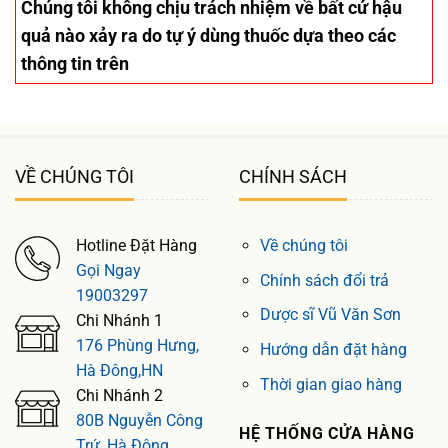
Chúng tôi không chịu trách nhiệm về bất cứ hậu
quả nào xảy ra do tự ý dùng thuốc dựa theo các
thông tin trên
VỀ CHÚNG TÔI
CHÍNH SÁCH
Hotline Đặt Hàng
Về chúng tôi
Gọi Ngay
Chính sách đổi trả
19003297
Dược sĩ Vũ Văn Sơn
Chi Nhánh 1
176 Phùng Hưng,
Hướng dẫn đặt hàng
Hà Đông,HN
Thời gian giao hàng
Chi Nhánh 2
80B Nguyễn Công
HỆ THỐNG CỬA HÀNG
Trứ, Hà Đông