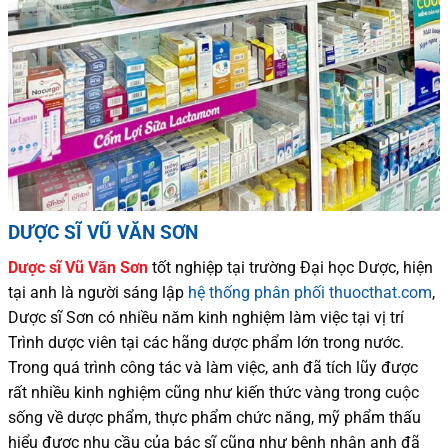
DƯỢC SĨ VŨ VĂN SƠN
Dược sĩ
Vũ Văn Sơn
tốt nghiệp tại trường Đại học Dượ
c
, hiện
tại
anh là người sáng lập
hệ thống phân phối thuocthat.com
,
Dược sĩ
Sơn
có
nhiều
năm kinh nghiệm làm việc tại vị trí
Trình dược viên tại các hãng dược phẩm
lớn trong nước
.
Trong quá trình
công tác và
làm việc, anh đã tích lũy được
rất nhiều
kinh nghiệm cũng như
kiến thức
vàng trong cuộc
sống
về dược phẩm,
thực phẩm chức năng,
mỹ phẩm thấu
hiểu được
nhu cầu của bác sĩ
cũng như
bệnh nhân
anh đã