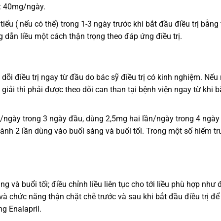
n: 40mg/ngày.
i tiểu ( nếu có thể) trong 1-3 ngày trước khi bắt đầu điều trị bằn
 dẫn liều một cách thận trọng theo đáp ứng điều trị.
o dõi điều trị ngay từ đầu do bác sỹ điều trị có kinh nghiệm. Nế
iải thì phải được theo dõi can than tại bệnh viện ngay từ khi b
gày trong 3 ngày đầu, dùng 2,5mg hai lần/ngày trong 4 ngày tiếp
nh 2 lần dùng vào buổi sáng và buổi tối. Trong một số hiếm trư
và buổi tối; điều chỉnh liều liên tục cho tới liều phù hợp như đã
và chức năng thận chặt chẽ trước và sau khi bắt đầu điều trị để
ng Enalapril.