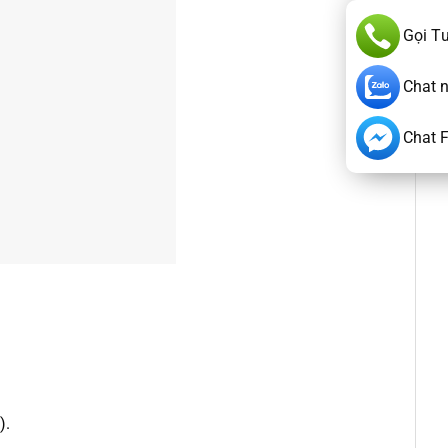
Gọi T
Chat 
Chat 
).