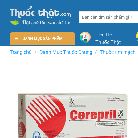
Skip
to
Tìm
content
kiếm:
Liên Hệ
DANH MỤC SẢN PHẨM
Thuốc Thật
Trang chủ
/
Danh Mục Thuốc Chung
/
Thuốc tim mạch, 