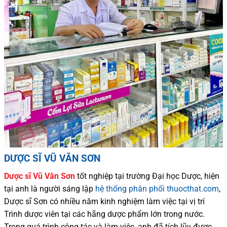
DƯỢC SĨ VŨ VĂN SƠN
Dược sĩ
Vũ Văn Sơn
tốt nghiệp tại trường Đại học Dượ
c
, hiện
tại
anh là người sáng lập
hệ thống phân phối thuocthat.com
,
Dược sĩ
Sơn
có
nhiều
năm kinh nghiệm làm việc tại vị trí
Trình dược viên tại các hãng dược phẩm
lớn trong nước
.
Trong quá trình
công tác và
làm việc, anh đã tích lũy được