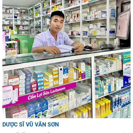
DƯỢC SĨ VŨ VĂN SƠN