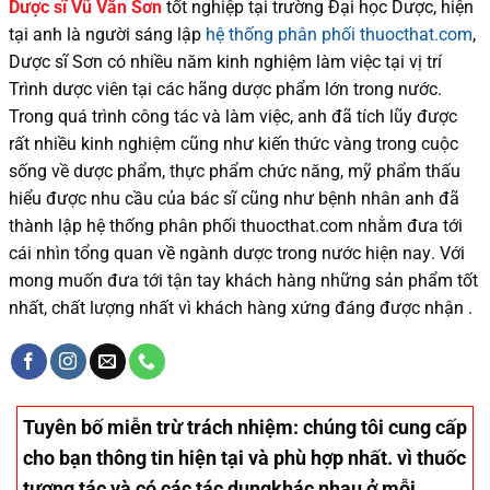
Dược sĩ
Vũ Văn Sơn
tốt nghiệp tại trường Đại học Dượ
c
, hiện
tại
anh là người sáng lập
hệ thống phân phối thuocthat.com
,
Dược sĩ
Sơn
có
nhiều
năm kinh nghiệm làm việc tại vị trí
Trình dược viên tại các hãng dược phẩm
lớn trong nước
.
Trong quá trình
công tác và
làm việc, anh đã tích lũy được
rất nhiều
kinh nghiệm cũng như
kiến thức
vàng trong cuộc
sống
về dược phẩm,
thực phẩm chức năng,
mỹ phẩm thấu
hiểu được
nhu cầu của bác sĩ
cũng như
bệnh nhân
anh đã
thành lập hệ thống phân phối thuocthat.com nhằm đưa tới
cái nhìn tổng quan về ngành dược trong nước
hiện nay
.
Với
mong muốn đưa tới tận tay khách hàng những sản phẩm tốt
nhất, chất lượng nhất vì khách hàng xứng đáng được nhận .
Tuyên bố miễn trừ trách nhiệm
: chúng tôi cung cấp
cho bạn thông tin hiện tại và phù hợp nhất. vì thuốc
tương tác và có các tác dụngkhác nhau ở mỗi