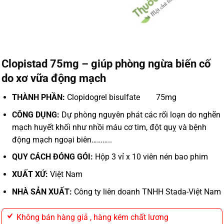
Clopistad 75mg – giúp phòng ngừa biến cố
do xơ vữa động mạch
THÀNH PHẦN:
Clopidogrel bisulfate 75mg
CÔNG DỤNG:
Dự phòng nguyên phát các rối loạn do nghẽn
mạch huyết khối như nhồi máu cơ tim, đột quỵ và bệnh
động mạch ngoại biên………..
QUY CÁCH ĐÓNG GÓI:
Hộp 3 vỉ x 10 viên nén bao phim
XUẤT XỨ:
Việt Nam
NHÀ SẢN XUẤT:
Công ty liên doanh TNHH Stada-Việt Nam
Không bán hàng giả , hàng kém chất lương