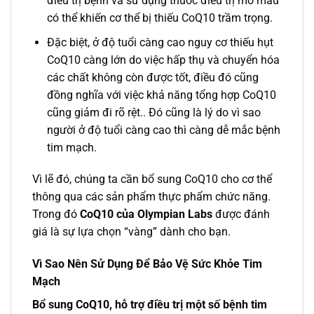
điều trị bệnh và sử dụng thuốc điều trị mỡ máu
có thể khiến cơ thể bị thiếu CoQ10 trầm trọng.
Đặc biệt, ở độ tuổi càng cao nguy cơ thiếu hụt
CoQ10 càng lớn do việc hấp thụ và chuyển hóa
các chất không còn được tốt, điều đó cũng
đồng nghĩa với việc khả năng tổng hợp CoQ10
cũng giảm đi rõ rệt.. Đó cũng là lý do vì sao
người ở độ tuổi càng cao thì càng dễ mắc bệnh
tim mạch.
Vì lẽ đó, chúng ta cần bổ sung CoQ10 cho cơ thể
thông qua các sản phẩm thực phẩm chức năng.
Trong đó
CoQ10 của Olympian Labs
được đánh
giá là sự lựa chọn “vàng” dành cho bạn.
Vì Sao Nên Sử Dụng Để Bảo Vệ Sức Khỏe Tim
Mạch
Bổ sung CoQ10, hỗ trợ điều trị một số bệnh tim