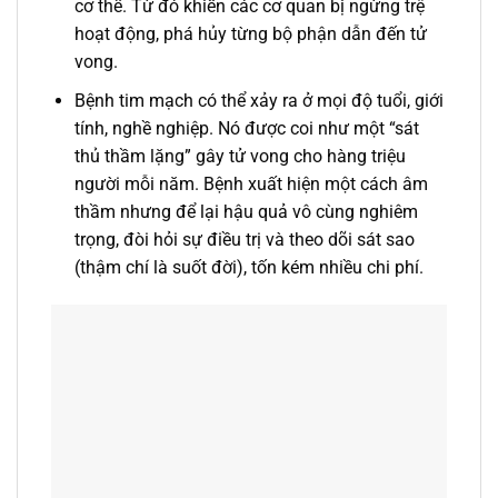
cơ thể. Từ đó khiến các cơ quan bị ngừng trệ
hoạt động, phá hủy từng bộ phận dẫn đến tử
vong.
Bệnh tim mạch có thể xảy ra ở mọi độ tuổi, giới
tính, nghề nghiệp. Nó được coi như một “sát
thủ thầm lặng” gây tử vong cho hàng triệu
người mỗi năm. Bệnh xuất hiện một cách âm
thầm nhưng để lại hậu quả vô cùng nghiêm
trọng, đòi hỏi sự điều trị và theo dõi sát sao
(thậm chí là suốt đời), tốn kém nhiều chi phí.