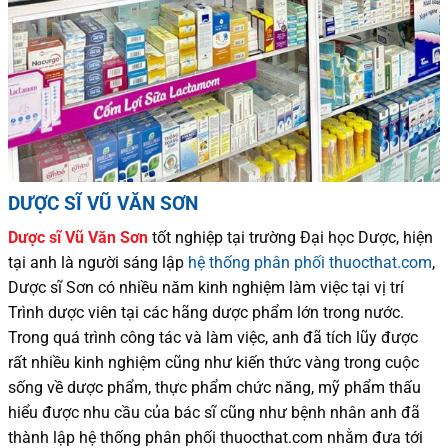
DƯỢC SĨ VŨ VĂN SƠN
Dược sĩ
Vũ Văn Sơn
tốt nghiệp tại trường Đại học Dượ
c
, hiện
tại
anh là người sáng lập
hệ thống phân phối thuocthat.com
,
Dược sĩ
Sơn
có
nhiều
năm kinh nghiệm làm việc tại vị trí
Trình dược viên tại các hãng dược phẩm
lớn trong nước
.
Trong quá trình
công tác và
làm việc, anh đã tích lũy được
rất nhiều
kinh nghiệm cũng như
kiến thức
vàng trong cuộc
sống
về dược phẩm,
thực phẩm chức năng,
mỹ phẩm thấu
hiểu được
nhu cầu của bác sĩ
cũng như
bệnh nhân
anh đã
thành lập hệ thống phân phối thuocthat.com nhằm đưa tới