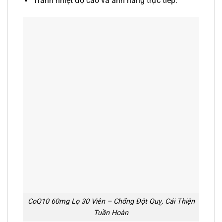
Tránh nhiệt độ cao và ánh nắng trực tiếp.
CoQ10 60mg Lọ 30 Viên – Chống Đột Quỵ, Cải Thiện
Tuần Hoàn