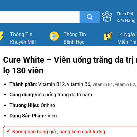
Theo Dõi
Đơn Hàng
Thông Tin
Thông Tin
14 Ngày 
Khuyến Mãi
Bệnh Học
Miễn Phí
Cure White – Viên uống trắng da trị
lọ 180 viên
Thành phần
: Vitamin B12, vitamin B6,
Vitamin B1, vitamin B2,
Công dụng:
Viên uống trắng da trị nám
Thương Hiệu:
Orihiro
Dạng Sản Phẩm:
Viên
Không bán hàng giả , hàng kém chất lương