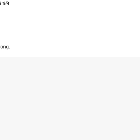
 tiết
rong.