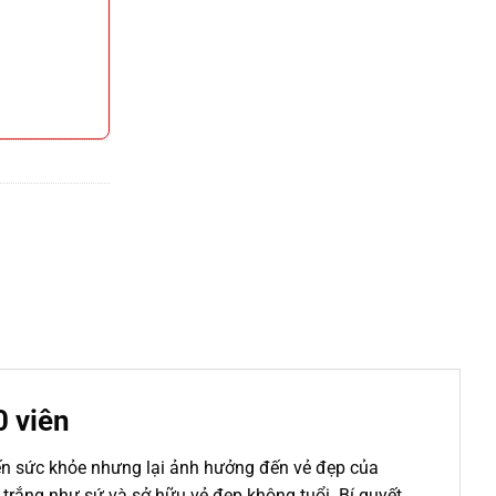
0 viên
n sức khỏe nhưng lại ảnh hưởng đến vẻ đẹp của
 trắng như sứ và sở hữu vẻ đẹp không tuổi. Bí quyết