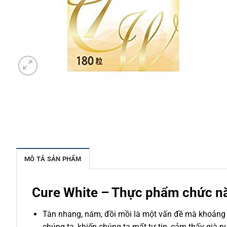
MÔ TẢ SẢN PHẨM
Cure White – Thực phẩm chức năn
Tàn nhang, nám, đồi mồi là một vấn đề mà khoảng
chúng ta, khiến chúng ta mất tự tin, cảm thấy già 