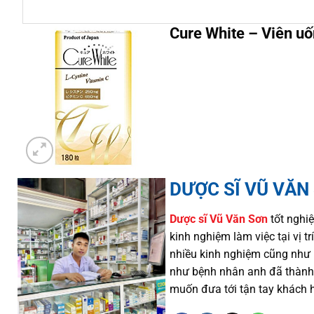
Cure White – Viên uố
DƯỢC SĨ VŨ VĂN
Dược sĩ
Vũ Văn Sơn
tốt nghiệ
kinh nghiệm làm việc tại vị 
nhiều
kinh nghiệm cũng như
như
bệnh nhân
anh đã thành
muốn đưa tới tận tay khách 