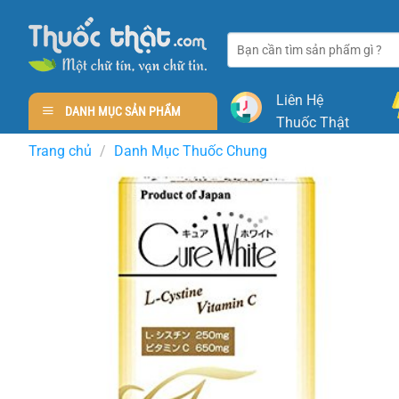
Skip
to
Tìm
content
kiếm:
Liên Hệ
DANH MỤC SẢN PHẨM
Thuốc Thật
Trang chủ
/
Danh Mục Thuốc Chung