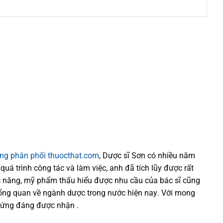
ống phân phối thuocthat.com
, Dược sĩ
Sơn
có
nhiều
năm
 quá trình
công tác và
làm việc, anh đã tích lũy được rất
 năng,
mỹ phẩm thấu hiểu được
nhu cầu của bác sĩ
cũng
tổng quan về ngành dược trong nước
hiện nay
.
Với mong
xứng đáng được nhận .