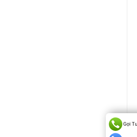
Gọi T