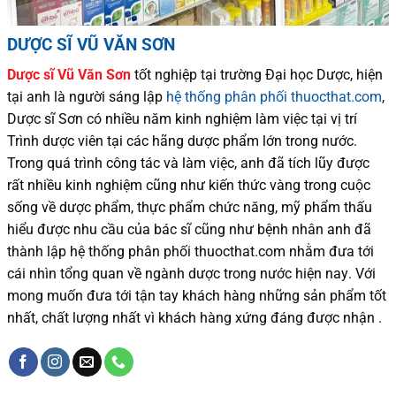
DƯỢC SĨ VŨ VĂN SƠN
Dược sĩ
Vũ Văn Sơn
tốt nghiệp tại trường Đại học Dượ
c
, hiện
tại
anh là người sáng lập
hệ thống phân phối thuocthat.com
,
Dược sĩ
Sơn
có
nhiều
năm kinh nghiệm làm việc tại vị trí
Trình dược viên tại các hãng dược phẩm
lớn trong nước
.
Trong quá trình
công tác và
làm việc, anh đã tích lũy được
rất nhiều
kinh nghiệm cũng như
kiến thức
vàng trong cuộc
sống
về dược phẩm,
thực phẩm chức năng,
mỹ phẩm thấu
hiểu được
nhu cầu của bác sĩ
cũng như
bệnh nhân
anh đã
thành lập hệ thống phân phối thuocthat.com nhằm đưa tới
cái nhìn tổng quan về ngành dược trong nước
hiện nay
.
Với
mong muốn đưa tới tận tay khách hàng những sản phẩm tốt
nhất, chất lượng nhất vì khách hàng xứng đáng được nhận .