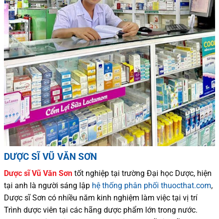
DƯỢC SĨ VŨ VĂN SƠN
Dược sĩ
Vũ Văn Sơn
tốt nghiệp tại trường Đại học Dượ
c
, hiện
tại
anh là người sáng lập
hệ thống phân phối thuocthat.com
,
Dược sĩ
Sơn
có
nhiều
năm kinh nghiệm làm việc tại vị trí
Trình dược viên tại các hãng dược phẩm
lớn trong nước
.