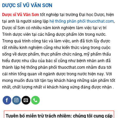
DƯỢC SĨ VŨ VĂN SƠN
Dược sĩ
Vũ Văn Sơn
tốt nghiệp tại trường Đại học Dượ
c
, hiện
tại
anh là người sáng lập
hệ thống phân phối thuocthat.com
,
Dược sĩ
Sơn
có
nhiều
năm kinh nghiệm làm việc tại vị trí
Trình dược viên tại các hãng dược phẩm
lớn trong nước
.
Trong quá trình
công tác và
làm việc, anh đã tích lũy được
rất nhiều
kinh nghiệm cũng như
kiến thức
vàng trong cuộc
sống
về dược phẩm,
thực phẩm chức năng,
mỹ phẩm thấu
hiểu được
nhu cầu của bác sĩ
cũng như
bệnh nhân
anh đã
thành lập hệ thống phân phối thuocthat.com nhằm đưa tới
cái nhìn tổng quan về ngành dược trong nước
hiện nay
.
Với
mong muốn đưa tới tận tay khách hàng những sản phẩm tốt
nhất, chất lượng nhất vì khách hàng xứng đáng được nhận .
Tuyên bố miễn trừ trách nhiệm
: chúng tôi cung cấp