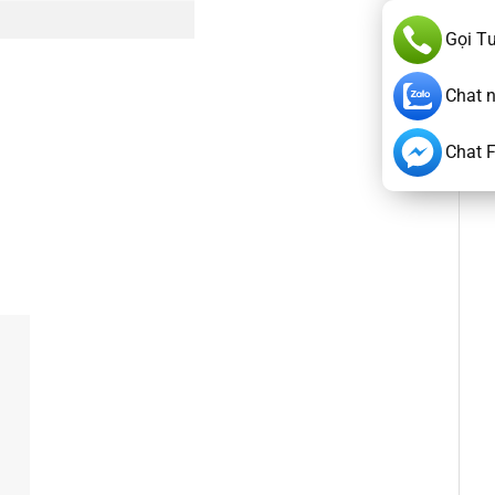
Gọi T
Chat 
Chat 