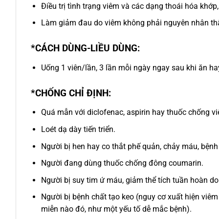
Điều trị tình trạng viêm và các dạng thoái hóa khớ
Làm giảm đau do viêm không phải nguyên nhân th
*CÁCH DÙNG-LIỀU DÙNG:
Uống 1 viên/lần, 3 lần mỗi ngày ngay sau khi ăn h
*CHỐNG CHỈ ĐỊNH:
Quá mẫn với diclofenac, aspirin hay thuốc chống vi
Loét dạ dày tiến triển.
Người bị hen hay co thắt phế quản, chảy máu, bện
Người đang dùng thuốc chống đông coumarin.
Người bị suy tim ứ máu, giảm thể tích tuần hoàn do 
Người bị bệnh chất tạo keo (nguy cơ xuất hiện viê
miễn nào đó, như một yếu tố dễ mắc bệnh).