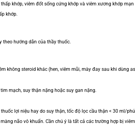
p, thấp khớp, viêm đốt sống cứng khớp và viêm xương khớp mạn 
ấp khớp.
ay theo hướng dẫn của thầy thuốc.
êm không steroid khác (hen, viêm mũi, mày đay sau khi dùng asp
h tim mạch, suy thận nặng hoặc suy gan nặng.
thuốc lợi niệu hay do suy thận, tốc độ lọc cầu thận < 30 ml/phú
m màng não vô khuẩn. Cần chú ý là tất cả các trường hợp bị viê