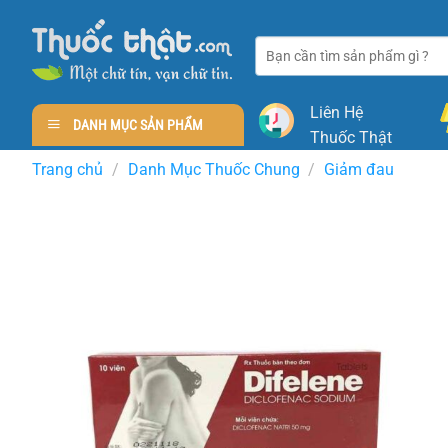
Skip
to
Tìm
content
kiếm:
Liên Hệ
DANH MỤC SẢN PHẨM
Thuốc Thật
Trang chủ
/
Danh Mục Thuốc Chung
/
Giảm đau