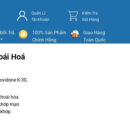
Quản Lí
Kiểm Tra
Tài Khoản
Giỏ Hàng
Đổi Trả
100% Sản Phẩm
Giao Hàng
 *
Chính Hãng
Toàn Quốc
oái Hoá
ovidone K-30,
 thoái hóa
 khớp mạn
 khớp.