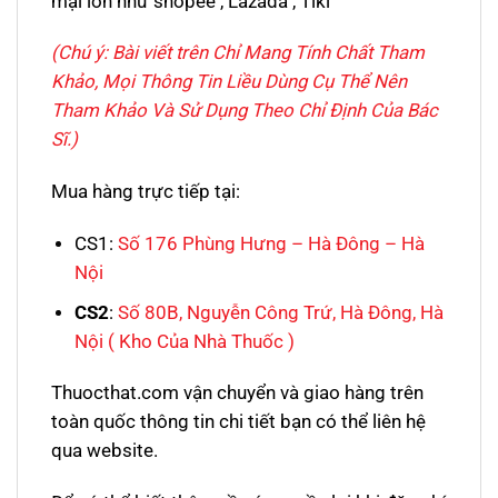
mại lớn như shopee , Lazada , Tiki
(Chú ý: Bài viết trên Chỉ Mang Tính Chất Tham
Khảo, Mọi Thông Tin Liều Dùng Cụ Thể Nên
Tham Khảo Và Sử Dụng Theo Chỉ Định Của Bác
Sĩ.)
Mua hàng trực tiếp tại:
CS1:
Số 176 Phùng Hưng – Hà Đông – Hà
Nội
CS2
:
Số 80B, Nguyễn Công Trứ, Hà Đông, Hà
Nội
( Kho Của Nhà Thuốc )
Thuocthat.com vận chuyển và giao hàng trên
toàn quốc thông tin chi tiết bạn có thể liên hệ
qua website.