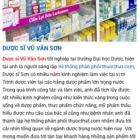
DƯỢC SĨ VŨ VĂN SƠN
Dược sĩ
Vũ Văn Sơn
tốt nghiệp tại trường Đại học Dượ
c
, hiện
tại
anh là người sáng lập
hệ thống phân phối thuocthat.com
,
Dược sĩ
Sơn
có
nhiều
năm kinh nghiệm làm việc tại vị trí
Trình dược viên tại các hãng dược phẩm
lớn trong nước
.
Trong quá trình
công tác và
làm việc, anh đã tích lũy được
rất nhiều
kinh nghiệm cũng như
kiến thức
vàng trong cuộc
sống
về dược phẩm,
thực phẩm chức năng,
mỹ phẩm thấu
hiểu được
nhu cầu của bác sĩ
cũng như
bệnh nhân
anh đã
thành lập hệ thống phân phối thuocthat.com nhằm đưa tới
cái nhìn tổng quan về ngành dược trong nước
hiện nay
.
Với
mong muốn đưa tới tận tay khách hàng những sản phẩm tốt