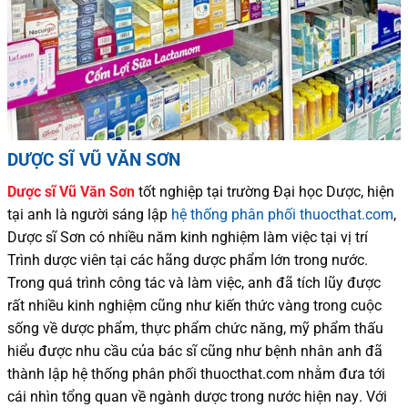
DƯỢC SĨ VŨ VĂN SƠN
Dược sĩ
Vũ Văn Sơn
tốt nghiệp tại trường Đại học Dượ
c
, hiện
tại
anh là người sáng lập
hệ thống phân phối thuocthat.com
,
Dược sĩ
Sơn
có
nhiều
năm kinh nghiệm làm việc tại vị trí
Trình dược viên tại các hãng dược phẩm
lớn trong nước
.
Trong quá trình
công tác và
làm việc, anh đã tích lũy được
rất nhiều
kinh nghiệm cũng như
kiến thức
vàng trong cuộc
sống
về dược phẩm,
thực phẩm chức năng,
mỹ phẩm thấu
hiểu được
nhu cầu của bác sĩ
cũng như
bệnh nhân
anh đã
thành lập hệ thống phân phối thuocthat.com nhằm đưa tới
cái nhìn tổng quan về ngành dược trong nước
hiện nay
.
Với