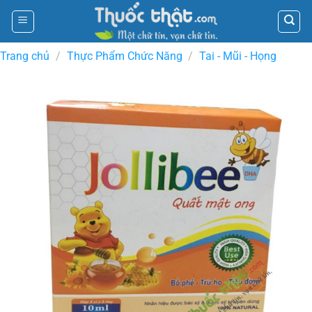
Skip
to
content
Trang chủ
/
Thực Phẩm Chức Năng
/
Tai - Mũi - Họng