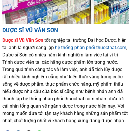
DƯỢC SĨ VŨ VĂN SƠN
Dược sĩ
Vũ Văn Sơn
tốt nghiệp tại trường Đại học Dượ
c
, hiện
tại
anh là người sáng lập
hệ thống phân phối thuocthat.com
,
Dược sĩ
Sơn
có
nhiều
năm kinh nghiệm làm việc tại vị trí
Trình dược viên tại các hãng dược phẩm
lớn trong nước
.
Trong quá trình
công tác và
làm việc, anh đã tích lũy được
rất nhiều
kinh nghiệm cũng như
kiến thức
vàng trong cuộc
sống
về dược phẩm,
thực phẩm chức năng,
mỹ phẩm thấu
hiểu được
nhu cầu của bác sĩ
cũng như
bệnh nhân
anh đã
thành lập hệ thống phân phối thuocthat.com nhằm đưa tới
cái nhìn tổng quan về ngành dược trong nước
hiện nay
.
Với
mong muốn đưa tới tận tay khách hàng những sản phẩm tốt
nhất, chất lượng nhất vì khách hàng xứng đáng được nhận .