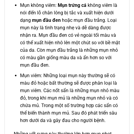
Mụn không viêm:
Mụn trứng cá
không viêm là
nói đến lỗ chân lông bị tắc và xuất hiện dưới
dạng
mụn đầu đen
hoặc mụn đầu trắng. Loại
mụn này là tình trạng nhẹ và dễ dàng được
nhận ra. Mụn đầu đen có vẻ ngoài tối màu và
có thể xuất hiện nhô lên một chút so với bề mặt
của da. Còn mụn đầu trắng là những mụn nhỏ
có màu gần giống màu da và ẩn hơn so với
mụn đầu đen.
Mụn viêm: Những loại mụn này thường sẽ có
màu đỏ hoặc bất thường sẽ được phân loại là
mụn viêm. Các nốt sẩn là những mụn nhỏ màu
đỏ, trong khi mụn mủ là những mụn nhỏ và có
chứa mủ. Trong một số trường hợp các sẩn có
thể biến thành mụn mủ. Sau đó phát triển sâu
hơn dưới da và gây đau cho người bệnh.
Những vết sưng này thường lớn hơn mụn nhọt