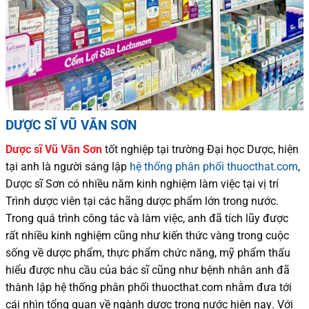
DƯỢC SĨ VŨ VĂN SƠN
Dược sĩ
Vũ Văn Sơn
tốt nghiệp tại trường Đại học Dượ
c
, hiện
tại
anh là người sáng lập
hệ thống phân phối thuocthat.com
,
Dược sĩ
Sơn
có
nhiều
năm kinh nghiệm làm việc tại vị trí
Trình dược viên tại các hãng dược phẩm
lớn trong nước
.
Trong quá trình
công tác và
làm việc, anh đã tích lũy được
rất nhiều
kinh nghiệm cũng như
kiến thức
vàng trong cuộc
sống
về dược phẩm,
thực phẩm chức năng,
mỹ phẩm thấu
hiểu được
nhu cầu của bác sĩ
cũng như
bệnh nhân
anh đã
thành lập hệ thống phân phối thuocthat.com nhằm đưa tới
cái nhìn tổng quan về ngành dược trong nước
hiện nay
.
Với