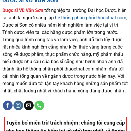
DƯỢC SĨ VŨ VĂN SƠN
Dược sĩ
Vũ Văn Sơn
tốt nghiệp tại trường Đại học Dượ
c
, hiện
tại
anh là người sáng lập
hệ thống phân phối thuocthat.com
,
Dược sĩ
Sơn
có
nhiều
năm kinh nghiệm làm việc tại vị trí
Trình dược viên tại các hãng dược phẩm
lớn trong nước
.
Trong quá trình
công tác và
làm việc, anh đã tích lũy được
rất nhiều
kinh nghiệm cũng như
kiến thức
vàng trong cuộc
sống
về dược phẩm,
thực phẩm chức năng,
mỹ phẩm thấu
hiểu được
nhu cầu của bác sĩ
cũng như
bệnh nhân
anh đã
thành lập hệ thống phân phối thuocthat.com nhằm đưa tới
cái nhìn tổng quan về ngành dược trong nước
hiện nay
.
Với
mong muốn đưa tới tận tay khách hàng những sản phẩm tốt
nhất, chất lượng nhất vì khách hàng xứng đáng được nhận .
Tuyên bố miễn trừ trách nhiệm
: chúng tôi cung cấp
cho bạn thông tin hiện tại và phù hợp nhất. vì thuốc