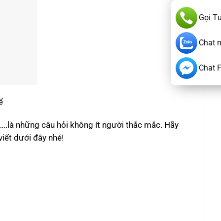
Gọi T
Chat 
Chat 
hể
..là những câu hỏi không ít người thắc mắc. Hãy
viết dưới đây nhé!