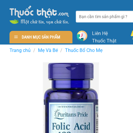
Skip
to
Tìm
content
kiếm:
Liên Hệ
DANH MỤC SẢN PHẨM
Thuốc Thật
Trang chủ
/
Mẹ Và Bé
/
Thuốc Bổ Cho Mẹ