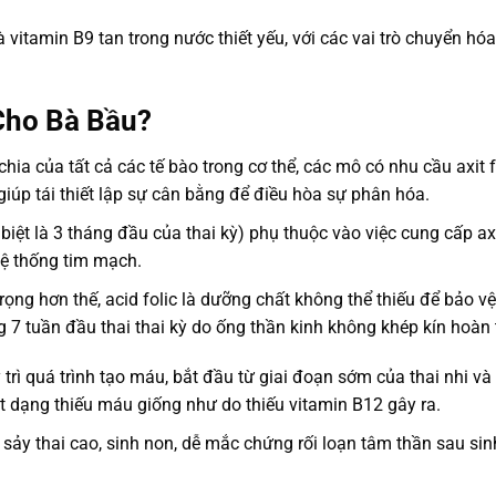
à là vitamin B9 tan trong nước thiết yếu, với các vai trò chuyển 
 Cho Bà Bầu?
 chia của tất cả các tế bào trong cơ thể, các mô có nhu cầu axit
 giúp tái thiết lập sự cân bằng để điều hòa sự phân hóa.
biệt là 3 tháng đầu của thai kỳ) phụ thuộc vào việc cung cấp axi
hệ thống tim mạch.
trọng hơn thế, acid folic là dưỡng chất không thể thiếu để bảo vệ
òng 7 tuần đầu thai thai kỳ do ống thần kinh không khép kín hoàn
 trì quá trình tạo máu, bắt đầu từ giai đoạn sớm của thai nhi và 
 dạng thiếu máu giống như do thiếu vitamin B12 gây ra.
 sảy thai cao, sinh non, dễ mắc chứng rối loạn tâm thần sau sinh