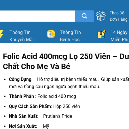
Theo Dõi
Đơn Hàng
Thông Tin
Thông Tin
14 Ngày 
Khuyến Mãi
Bệnh Học
Miễn Phí
Folic Acid 400mcg Lọ 250 Viên – D
Chất Cho Mẹ Và Bé
Công Dụng
: Hỗ trợ điều trị bệnh thiếu máu. Giúp sản xuất
mới và hồng cầu ngăn ngừa bệnh thiếu máu.
Thành Phần
: Folic acid 400 mcg
Quy Cách Sản Phẩm
: Hộp 250 viên
Nhà Sản Xuất:
Prutian’s Pride
Nơi Sản Xuất:
Mỹ