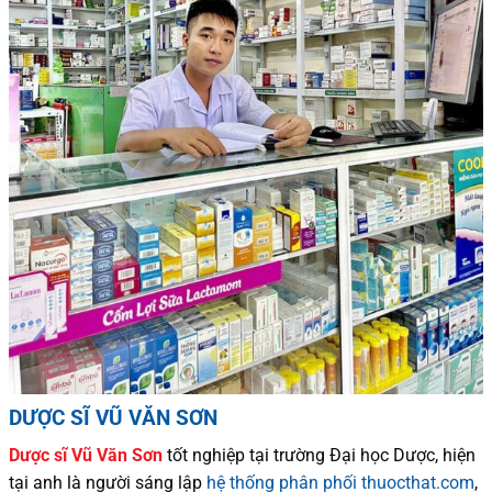
DƯỢC SĨ VŨ VĂN SƠN
Dược sĩ
Vũ Văn Sơn
tốt nghiệp tại trường Đại học Dượ
c
, hiện
tại
anh là người sáng lập
hệ thống phân phối thuocthat.com
,