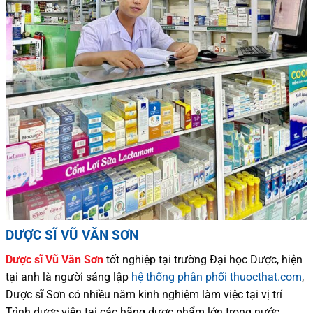
DƯỢC SĨ VŨ VĂN SƠN
Dược sĩ
Vũ Văn Sơn
tốt nghiệp tại trường Đại học Dượ
c
, hiện
tại
anh là người sáng lập
hệ thống phân phối thuocthat.com
,
Dược sĩ
Sơn
có
nhiều
năm kinh nghiệm làm việc tại vị trí
Trình dược viên tại các hãng dược phẩm
lớn trong nước
.