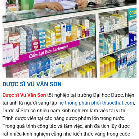
DƯỢC SĨ VŨ VĂN SƠN
Dược sĩ
Vũ Văn Sơn
tốt nghiệp tại trường Đại học Dượ
c
, hiện
tại
anh là người sáng lập
hệ thống phân phối thuocthat.com
,
Dược sĩ
Sơn
có
nhiều
năm kinh nghiệm làm việc tại vị trí
Trình dược viên tại các hãng dược phẩm
lớn trong nước
.
Trong quá trình
công tác và
làm việc, anh đã tích lũy được
rất nhiều
kinh nghiệm cũng như
kiến thức
vàng trong cuộc