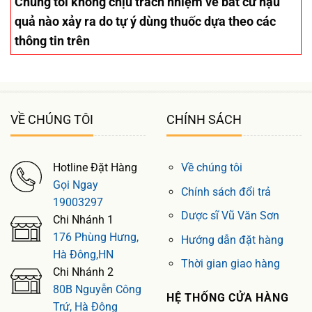
Chúng tôi không chịu trách nhiệm về bất cứ hậu
quả nào xảy ra do tự ý dùng thuốc dựa theo các
thông tin trên
VỀ CHÚNG TÔI
CHÍNH SÁCH
Hotline Đặt Hàng
Về chúng tôi
Gọi Ngay
Chính sách đổi trả
19003297
Dược sĩ Vũ Văn Sơn
Chi Nhánh 1
176 Phùng Hưng,
Hướng dẫn đặt hàng
Hà Đông,HN
Thời gian giao hàng
Chi Nhánh 2
80B Nguyễn Công
HỆ THỐNG CỬA HÀNG
Trứ, Hà Đông