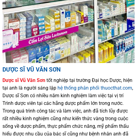
DƯỢC SĨ VŨ VĂN SƠN
Dược sĩ
Vũ Văn Sơn
tốt nghiệp tại trường Đại học Dượ
c
, hiện
tại
anh là người sáng lập
hệ thống phân phối thuocthat.com
,
Dược sĩ
Sơn
có
nhiều
năm kinh nghiệm làm việc tại vị trí
Trình dược viên tại các hãng dược phẩm
lớn trong nước
.
Trong quá trình
công tác và
làm việc, anh đã tích lũy được
rất nhiều
kinh nghiệm cũng như
kiến thức
vàng trong cuộc
sống
về dược phẩm,
thực phẩm chức năng,
mỹ phẩm thấu
hiểu được
nhu cầu của bác sĩ
cũng như
bệnh nhân
anh đã