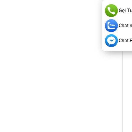
Gọi T
Chat 
Chat 