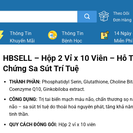
Theo Dõi
Đơn Hàng
Thông Tin
Thông Tin
14 Ngày 
Khuyến Mãi
Bệnh Học
Miễn Phí
HBSELL – Hộp 2 Vỉ x 10 Viên – Hỗ 
Chứng Sa Sút Trí Tuệ
THÀNH PHẦN:
Phosphatidyl Serin, Glutathione, Choline Bita
Coenzyme Q10, Ginkobiloba extract.
CÔNG DỤNG:
Trị tai biến mạch máu não, chấn thương sọ n
não – sa sút trí tuệ do thoái hoá nguyên phát, tăng khả nă
tinh thần.
QUY CÁCH ĐÓNG GÓI:
Hộp 2 vỉ x 10 viên