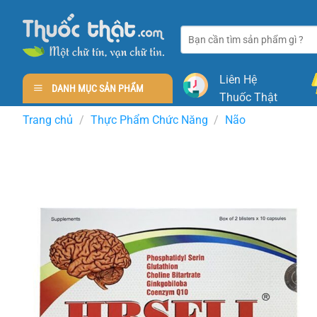
Skip
to
Tìm
content
kiếm:
Liên Hệ
DANH MỤC SẢN PHẨM
Thuốc Thật
Trang chủ
/
Thực Phẩm Chức Năng
/
Não