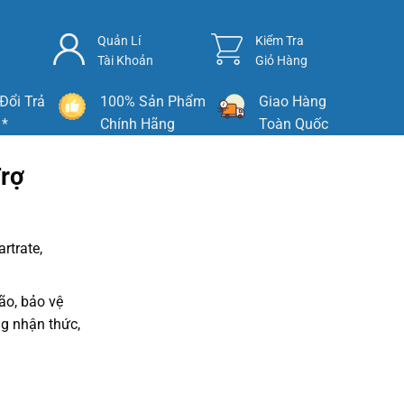
Quản Lí
Kiểm Tra
Tài Khoản
Giỏ Hàng
Đổi Trả
100% Sản Phẩm
Giao Hàng
 *
Chính Hãng
Toàn Quốc
Trợ
rtrate,
ão, bảo vệ
ng nhận thức,