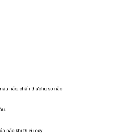
h máu não, chấn thương sọ não.
âu.
a não khi thiếu oxy.