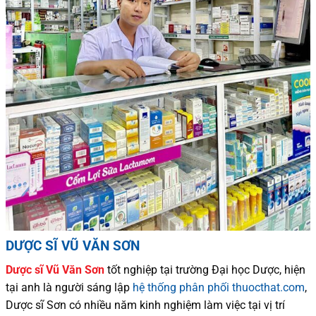
DƯỢC SĨ VŨ VĂN SƠN
Dược sĩ
Vũ Văn Sơn
tốt nghiệp tại trường Đại học Dượ
c
, hiện
tại
anh là người sáng lập
hệ thống phân phối thuocthat.com
,
Dược sĩ
Sơn
có
nhiều
năm kinh nghiệm làm việc tại vị trí