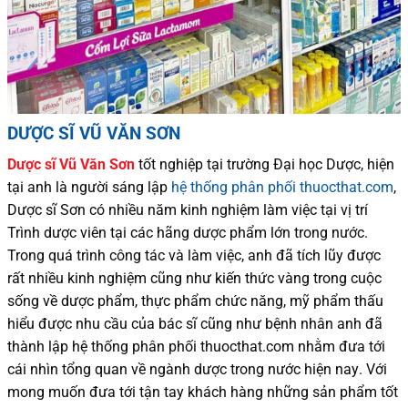
DƯỢC SĨ VŨ VĂN SƠN
Dược sĩ
Vũ Văn Sơn
tốt nghiệp tại trường Đại học Dượ
c
, hiện
tại
anh là người sáng lập
hệ thống phân phối thuocthat.com
,
Dược sĩ
Sơn
có
nhiều
năm kinh nghiệm làm việc tại vị trí
Trình dược viên tại các hãng dược phẩm
lớn trong nước
.
Trong quá trình
công tác và
làm việc, anh đã tích lũy được
rất nhiều
kinh nghiệm cũng như
kiến thức
vàng trong cuộc
sống
về dược phẩm,
thực phẩm chức năng,
mỹ phẩm thấu
hiểu được
nhu cầu của bác sĩ
cũng như
bệnh nhân
anh đã
thành lập hệ thống phân phối thuocthat.com nhằm đưa tới
cái nhìn tổng quan về ngành dược trong nước
hiện nay
.
Với
mong muốn đưa tới tận tay khách hàng những sản phẩm tốt