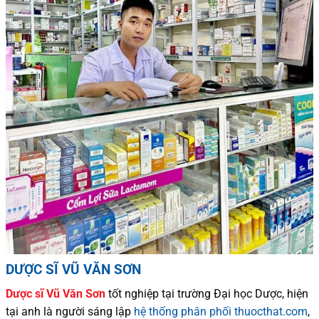
DƯỢC SĨ VŨ VĂN SƠN
Dược sĩ
Vũ Văn Sơn
tốt nghiệp tại trường Đại học Dượ
c
, hiện
tại
anh là người sáng lập
hệ thống phân phối thuocthat.com
,