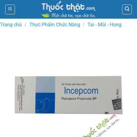
Skip
to
content
Trang chủ
/
Thực Phẩm Chức Năng
/
Tai - Mũi - Họng