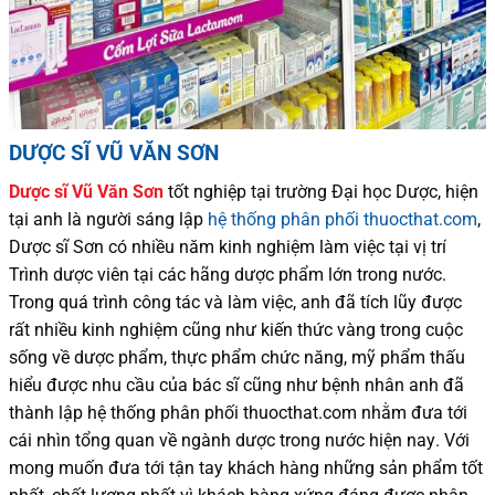
DƯỢC SĨ VŨ VĂN SƠN
Dược sĩ
Vũ Văn Sơn
tốt nghiệp tại trường Đại học Dượ
c
, hiện
tại
anh là người sáng lập
hệ thống phân phối thuocthat.com
,
Dược sĩ
Sơn
có
nhiều
năm kinh nghiệm làm việc tại vị trí
Trình dược viên tại các hãng dược phẩm
lớn trong nước
.
Trong quá trình
công tác và
làm việc, anh đã tích lũy được
rất nhiều
kinh nghiệm cũng như
kiến thức
vàng trong cuộc
sống
về dược phẩm,
thực phẩm chức năng,
mỹ phẩm thấu
hiểu được
nhu cầu của bác sĩ
cũng như
bệnh nhân
anh đã
thành lập hệ thống phân phối thuocthat.com nhằm đưa tới
cái nhìn tổng quan về ngành dược trong nước
hiện nay
.
Với
mong muốn đưa tới tận tay khách hàng những sản phẩm tốt