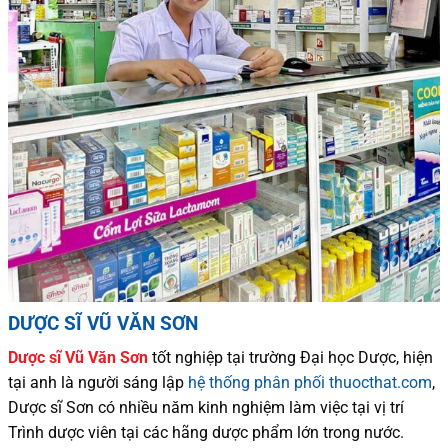
DƯỢC SĨ VŨ VĂN SƠN
Dược sĩ
Vũ Văn Sơn
tốt nghiệp tại trường Đại học Dượ
c
, hiện
tại
anh là người sáng lập
hệ thống phân phối thuocthat.com
,
Dược sĩ
Sơn
có
nhiều
năm kinh nghiệm làm việc tại vị trí
Trình dược viên tại các hãng dược phẩm
lớn trong nước
.