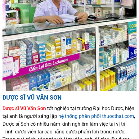
DƯỢC SĨ VŨ VĂN SƠN
Dược sĩ
Vũ Văn Sơn
tốt nghiệp tại trường Đại học Dượ
c
, hiện
tại
anh là người sáng lập
hệ thống phân phối thuocthat.com
,
Dược sĩ
Sơn
có
nhiều
năm kinh nghiệm làm việc tại vị trí
Trình dược viên tại các hãng dược phẩm
lớn trong nước
.