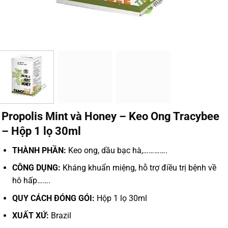
Propolis Mint và Honey – Keo Ong Tracybee
– Hộp 1 lọ 30ml
THÀNH PHẦN:
Keo ong, dầu bạc hà,………….
CÔNG DỤNG:
Kháng khuẩn miệng, hỗ trợ điều trị bệnh về
hô hấ
p…….
QUY CÁCH ĐÓNG GÓI:
Hộp 1 lọ 30ml
XUẤT XỨ:
Brazil