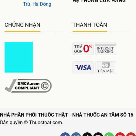
HỆ THỐNG CỬA HÀNG
Trứ, Hà Đông
CHỨNG NHẬN
THANH TOÁN
NHÀ PHÂN PHỐI THUỐC THẬT - NHÀ THUỐC AN TÂM SỐ 16
Bản quyền © Thuocthat.com.