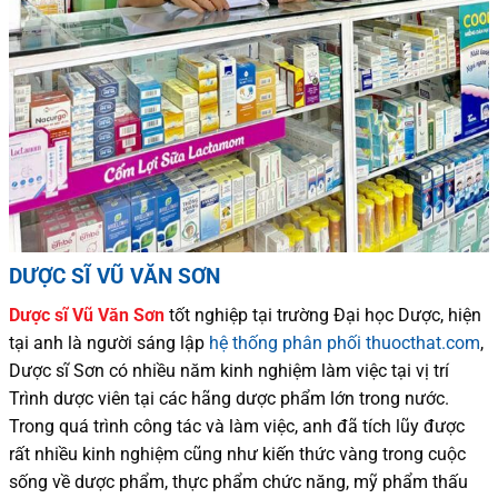
DƯỢC SĨ VŨ VĂN SƠN
Dược sĩ
Vũ Văn Sơn
tốt nghiệp tại trường Đại học Dượ
c
, hiện
tại
anh là người sáng lập
hệ thống phân phối thuocthat.com
,
Dược sĩ
Sơn
có
nhiều
năm kinh nghiệm làm việc tại vị trí
Trình dược viên tại các hãng dược phẩm
lớn trong nước
.
Trong quá trình
công tác và
làm việc, anh đã tích lũy được
rất nhiều
kinh nghiệm cũng như
kiến thức
vàng trong cuộc
sống
về dược phẩm,
thực phẩm chức năng,
mỹ phẩm thấu